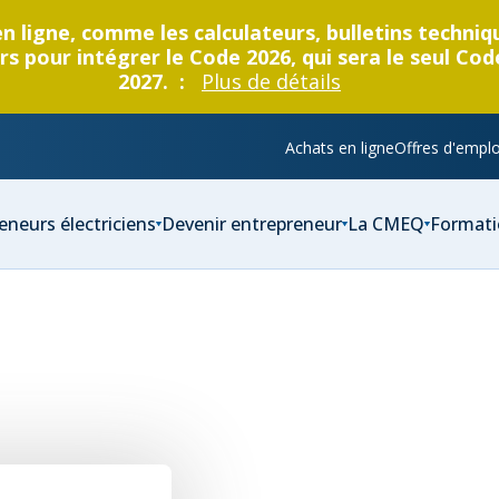
en ligne, comme les calculateurs, bulletins techni
s pour intégrer le Code 2026, qui sera le seul Cod
2027. :
Plus de détails
Achats en ligne
Offres d'emplo
eneurs électriciens
Devenir entrepreneur
La CMEQ
Formati