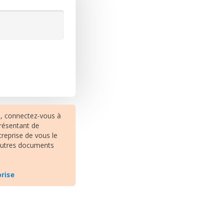
e, connectez-vous à
résentant de
treprise de vous le
 autres documents
prise