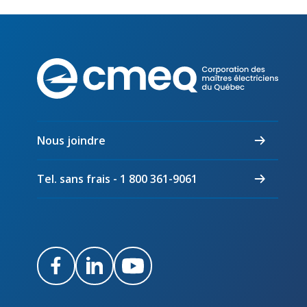
Corpo
des
maîtr
électr
du
Nous joindre
Québ
Tel. sans frais - 1 800 361-9061
Facebook
LinkedIn
Youtube