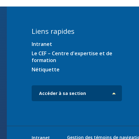
ration
Liens rapides
Intranet
es
iciens
Le CEF – Centre d'expertise et de
formation
ec
Nétiquette
Accéder à sa section
Gestion des témoins de navigati
Intranet