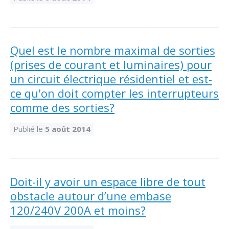
Abonnement – E2Q, FLASH INFO et autres
fenêtre
Lois et conseils
Dispensateurs de formations
Publications
Travaux bénévoles d'électricité
Dispensateurs de formations
Quel est le nombre maximal de sorties
Partenariats
(prises de courant et luminaires) pour
Inondations
Demande de validation d’un dispensateur
un circuit électrique résidentiel et est-
Avantages et privilèges pour les membres
ce qu'on doit compter les interrupteurs
Sinistre
Demande de reconnaissance d’une formation
comme des sorties?
Le programme d'épargne collectif des fonds
d'investissement CORMEL | SÉCURE
Lois et règlements
Publié le
5 août 2014
H-Q, Telus et autres partenaires
Condamnations pour exercice illégal
Doit-il y avoir un espace libre de tout
obstacle autour d’une embase
120/240V 200A et moins?