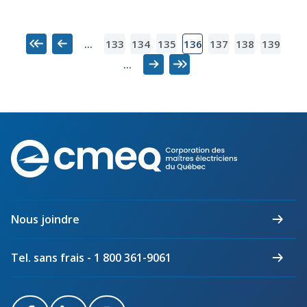
133
134
135
137
138
139
...
136
Premier
Précédent
...
Suivant
Dernier
Corporation
des
maîtres
électriciens
du
Nous joindre
Québec
Tel. sans frais - 1 800 361-9061