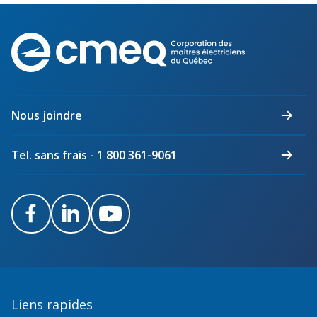
Corporation
des
maîtres
électriciens
du
Nous joindre
Québec
Tel. sans frais - 1 800 361-9061
Facebook
LinkedIn
Youtube
Liens rapides