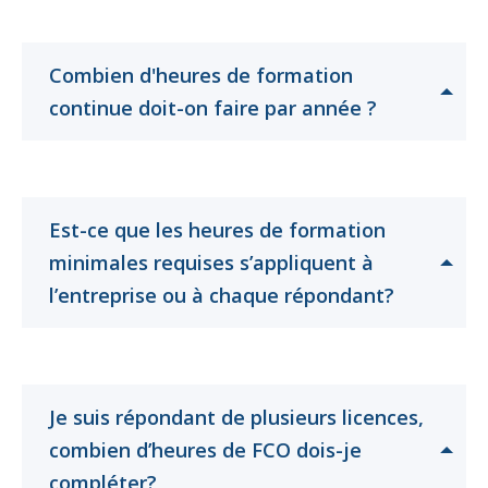
ouvrir
ouvrir
Combien d'heures de formation
Cliquer
Cliquer
continue doit-on faire par année ?
pour
pour
ouvrir
ouvrir
Est-ce que les heures de formation
minimales requises s’appliquent à
Cliquer
Cliquer
l’entreprise ou à chaque répondant?
pour
pour
ouvrir
ouvrir
Je suis répondant de plusieurs licences,
combien d’heures de FCO dois-je
Cliquer
Cliquer
compléter?