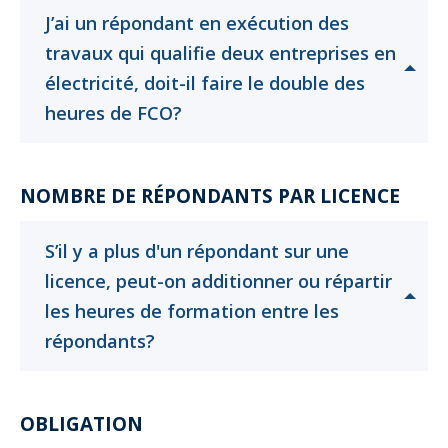
J’ai un répondant en exécution des
travaux qui qualifie deux entreprises en
électricité, doit-il faire le double des
Cliquer
Cliquer
heures de FCO?
pour
pour
ouvrir
ouvrir
NOMBRE DE RÉPONDANTS PAR LICENCE
S’il y a plus d'un répondant sur une
licence, peut-on additionner ou répartir
les heures de formation entre les
Cliquer
Cliquer
répondants?
pour
pour
ouvrir
ouvrir
OBLIGATION