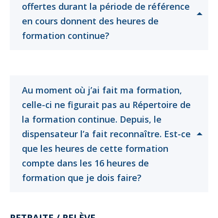
offertes durant la période de référence
en cours donnent des heures de
Cliquer
Cliquer
Cliquer
formation continue?
pour
pour
pour
ouvrir
ouvrir
ouvrir
Au moment où j’ai fait ma formation,
celle-ci ne figurait pas au Répertoire de
la formation continue. Depuis, le
dispensateur l’a fait reconnaître. Est-ce
que les heures de cette formation
compte dans les 16 heures de
Cliquer
Cliquer
Cliquer
formation que je dois faire?
pour
pour
pour
ouvrir
ouvrir
ouvrir