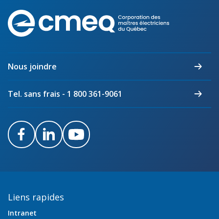
Corporation
des
maîtres
électriciens
du
Nous joindre
Québec
Tel. sans frais - 1 800 361-9061
Facebook
LinkedIn
Youtube
Liens rapides
Intranet