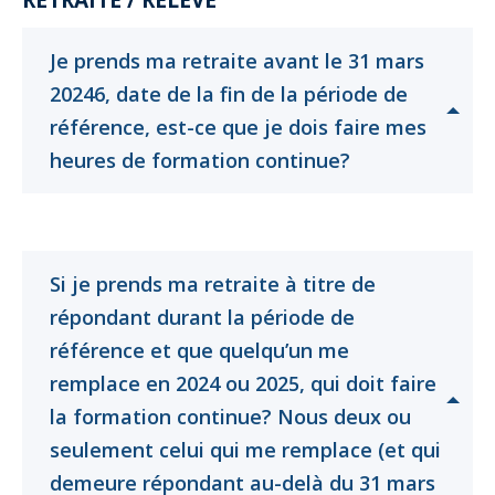
RETRAITE / RELÈVE
Je prends ma retraite avant le 31 mars
20246, date de la fin de la période de
référence, est-ce que je dois faire mes
Cliquer
Cliquer
Cliquer
heures de formation continue?
pour
pour
pour
ouvrir
ouvrir
ouvrir
Si je prends ma retraite à titre de
répondant durant la période de
référence et que quelqu’un me
remplace en 2024 ou 2025, qui doit faire
la formation continue? Nous deux ou
seulement celui qui me remplace (et qui
demeure répondant au-delà du 31 mars