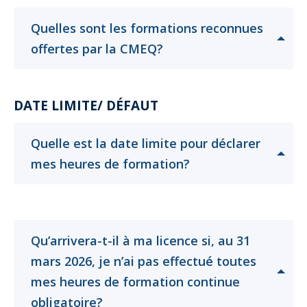
Abonnement – E2Q, FLASH INFO et autres
fenêtre
Lois et conseils
Dispensateurs de formations
Publications
Quelles sont les formations reconnues
Cliquer
Cliquer
offertes par la CMEQ?
Travaux bénévoles d'électricité
Dispensateurs de formations
pour
pour
Partenariats
Inondations
Demande de validation d’un dispensateur
ouvrir
ouvrir
DATE LIMITE/ DÉFAUT
Avantages et privilèges pour les membres
Sinistre
Demande de reconnaissance d’une formation
Quelle est la date limite pour déclarer
Le programme d'épargne collectif des fonds
d'investissement CORMEL | SÉCURE
Lois et règlements
Cliquer
Cliquer
mes heures de formation?
pour
pour
H-Q, Telus et autres partenaires
Condamnations pour exercice illégal
ouvrir
ouvrir
Qu’arrivera-t-il à ma licence si, au 31
mars 2026, je n’ai pas effectué toutes
mes heures de formation continue
Cliquer
Cliquer
obligatoire?