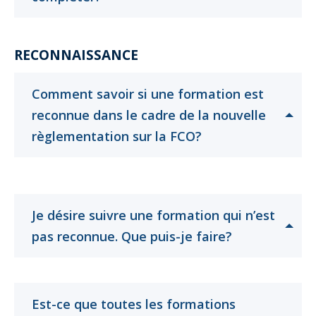
pour
pour
ouvrir
ouvrir
RECONNAISSANCE
Comment savoir si une formation est
reconnue dans le cadre de la nouvelle
Cliquer
Cliquer
règlementation sur la FCO?
pour
pour
ouvrir
ouvrir
Je désire suivre une formation qui n’est
Cliquer
Cliquer
pas reconnue. Que puis-je faire?
pour
pour
ouvrir
ouvrir
Est-ce que toutes les formations