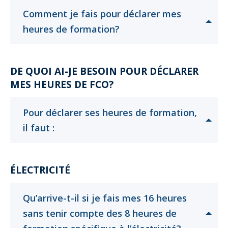
Comment je fais pour déclarer mes
Cliquer
Cliquer
heures de formation?
pour
pour
ouvrir
ouvrir
DE QUOI AI-JE BESOIN POUR DÉCLARER
MES HEURES DE FCO?
Pour déclarer ses heures de formation,
Cliquer
Cliquer
il faut :
pour
pour
ouvrir
ouvrir
ÉLECTRICITÉ
Qu’arrive-t-il si je fais mes 16 heures
sans tenir compte des 8 heures de