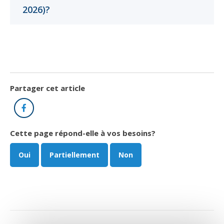
Cliquer
Cliquer
Cliquer
2026)?
pour
pour
pour
ouvrir
ouvrir
ouvrir
Partager cet article
Facebook
Cette page répond-elle à vos besoins?
Oui
Partiellement
Non