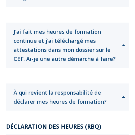
pour
pour
ouvrir
ouvrir
J’ai fait mes heures de formation
continue et j’ai téléchargé mes
attestations dans mon dossier sur le
Cliquer
Cliquer
CEF. Ai-je une autre démarche à faire?
pour
pour
ouvrir
ouvrir
À qui revient la responsabilité de
Cliquer
Cliquer
déclarer mes heures de formation?
pour
pour
ouvrir
ouvrir
DÉCLARATION DES HEURES (RBQ)