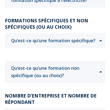
Cliquer
Cliquer
formation spécifique à l’électricité?
pour
pour
ouvrir
ouvrir
FORMATIONS SPÉCIFIQUES ET NON
SPÉCIFIQUES (OU AU CHOIX)
Clique
Clique
Qu’est-ce qu’une formation spécifique?
pour
pour
ouvrir
ouvrir
Qu’est-ce qu’une formation non
Cliquer
Cliquer
spécifique (ou au choix)?
pour
pour
ouvrir
ouvrir
NOMBRE D’ENTREPRISE ET NOMBRE DE
RÉPONDANT