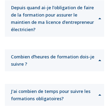
Depuis quand ai-je l’obligation de faire
de la formation pour assurer le
maintien de ma licence d’entrepreneur
Cliquer
Cliquer
électricien?
pour
pour
ouvrir
ouvrir
Combien d’heures de formation dois-je
Cliquer
Cliquer
suivre ?
pour
pour
ouvrir
ouvrir
J'ai combien de temps pour suivre les
Cliquer
Cliquer
formations obligatoires?
pour
pour