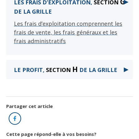
G
▶
LES FRAIS D’EXPLOITATION,
SECTION
OUVRIR
OUVRIR
DE LA GRILLE
Les frais d’exploitation comprennent les
frais de vente, les frais généraux et les
frais administratifs
CLIQUER
CLIQUER
POUR
POUR
H
CLIQUE
CLIQUE
▶
LE PROFIT,
SECTION
DE LA GRILLE
OUVRIR
OUVRIR
POUR
POUR
OUVRIR
OUVRIR
Partager cet article
Facebook
Cette page répond-elle à vos besoins?