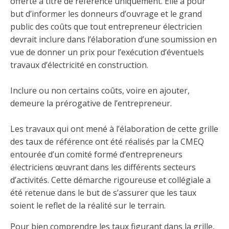
offerte à titre de référence uniquement. Elle a pour
Découvrir l’espace Grand public
Découvrir l’espace Entrepreneurs électriciens
Découvrir l’espace Devenir entrepreneur
Découvrir l’espace La CMEQ
Découvrir l’espace Formation continue
but d’informer les donneurs d’ouvrage et le grand
public des coûts que tout entrepreneur électricien
devrait inclure dans l’élaboration d’une soumission en
Découvrez notre campagne de
Découvrir l'espace Entrepreneurs
Découvrir l'espace Devenir
vue de donner un prix pour l’exécution d’éventuels
Découvrir l'espace La CMEQ
Découvrir l'espace Formation continue
sensibilisation
électriciens
entrepreneur
travaux d’électricité en construction.
Inclure ou non certains coûts, voire en ajouter,
Trouver un entrepreneur
Hydro-Québec
Service Démarrer une entreprise
Déclarer mes heures de FCO
Ce
Ce
Ce
À propos de la CMEQ
demeure la prérogative de l’entrepreneur.
lien
lien
lien
s’ouvrira
s’ouvrira
s’ouvrira
Mission et historique
dans
dans
dans
Les travaux qui ont mené à l’élaboration de cette grille
Déposer une plainte
Quiz de la semaine
Centre d'expertise et de formation
une
une
une
Documents
des taux de référence ont été réalisés par la CMEQ
nouvelle
nouvelle
nouvelle
Instances décisionnelles
entourée d’un comité formé d’entrepreneurs
fenêtre
fenêtre
fenêtre
Formulaires, guides et autres documents
électriciens œuvrant dans les différents secteurs
Avantages et privilèges
informatifs
Comités de la CMEQ
d’activités. Cette démarche rigoureuse et collégiale a
pour les membres
Faire affaire avec un maître électricien
À propos
été retenue dans le but de s’assurer que les taux
Demande de délivrance ou de modification d’une
Le personnel de la CMEQ
Comment choisir un entrepreneur électricien
Offre de formation de la CMEQ
soient le reflet de la réalité sur le terrain.
licence d’entrepreneur
Ressources informationnelles
Pour bien comprendre les taux figurant dans la grille,