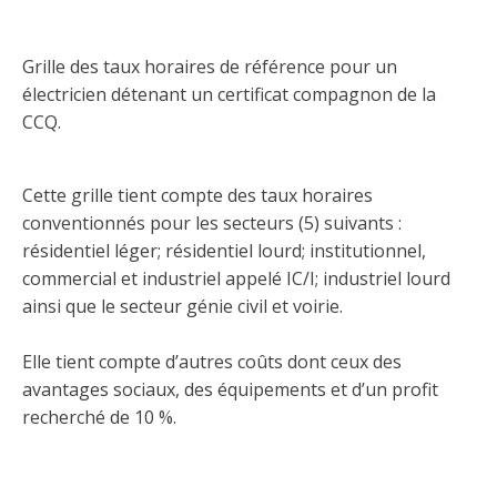
Abonnement – E2Q, FLASH INFO et autres
fenêtre
Lois et conseils
Dispensateurs de formations
Publications
Grille des taux horaires de référence pour un
Travaux bénévoles d'électricité
Dispensateurs de formations
électricien détenant un certificat compagnon de la
CCQ.
Partenariats
Inondations
Demande de validation d’un dispensateur
Avantages et privilèges pour les membres
Cette grille tient compte des taux horaires
Sinistre
Demande de reconnaissance d’une formation
conventionnés pour les secteurs (5) suivants :
Le programme d'épargne collectif des fonds
résidentiel léger; résidentiel lourd; institutionnel,
d'investissement CORMEL | SÉCURE
Lois et règlements
commercial et industriel appelé IC/I; industriel lourd
ainsi que le secteur génie civil et voirie.
H-Q, Telus et autres partenaires
Condamnations pour exercice illégal
Elle tient compte d’autres coûts dont ceux des
avantages sociaux, des équipements et d’un profit
recherché de 10 %.