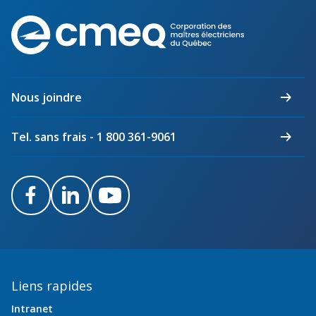
Corporation
des
maîtres
électriciens
du
Nous joindre
Québec
Tel. sans frais - 1 800 361-9061
Facebook
LinkedIn
Youtube
Liens rapides
Intranet