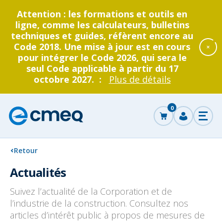
Attention : les formations et outils en
ligne, comme les calculateurs, bulletins
techniques et guides, réfèrent encore au
Code 2018. Une mise à jour est en cours
pour intégrer le Code 2026, qui sera le
seul Code applicable à partir du 17
octobre 2027. :
Plus de détails
Accéder
au
0
panier
Corporation
Se
Ouvr
des
connecter
le
men
maîtres
électricien
Retour
ncer
du
Actualités
Québec
che
Grand public
Entrepreneurs électriciens
Devenir entrepreneur
La CMEQ
Formation continue
Suivez l’actualité de la Corporation et de
Retour
Retour
Retour
Retour
Retour
au
au
au
au
au
l’industrie de la construction. Consultez nos
articles d’intérêt public à propos de mesures de