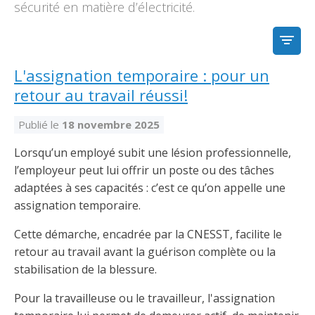
Découvrir l’espace Grand public
Découvrir l’espace Entrepreneurs électriciens
Découvrir l’espace Devenir entrepreneur
Découvrir l’espace La CMEQ
Découvrir l’espace Formation continue
sécurité en matière d’électricité.
FILTR
Découvrez notre campagne de
Découvrir l'espace Entrepreneurs
Découvrir l'espace Devenir
Découvrir l'espace La CMEQ
Découvrir l'espace Formation continue
L'assignation temporaire : pour un
sensibilisation
électriciens
entrepreneur
retour au travail réussi!
Publié le
18 novembre 2025
Trouver un entrepreneur
Hydro-Québec
Service Démarrer une entreprise
Déclarer mes heures de FCO
Ce
Ce
Ce
À propos de la CMEQ
lien
lien
lien
Lorsqu’un employé subit une lésion professionnelle,
s’ouvrira
s’ouvrira
s’ouvrira
Mission et historique
l’employeur peut lui offrir un poste ou des tâches
dans
dans
dans
Déposer une plainte
Quiz de la semaine
Centre d'expertise et de formation
une
une
une
adaptées à ses capacités : c’est ce qu’on appelle une
Documents
nouvelle
nouvelle
nouvelle
assignation temporaire.
Instances décisionnelles
fenêtre
fenêtre
fenêtre
Formulaires, guides et autres documents
Cette démarche, encadrée par la CNESST, facilite le
Avantages et privilèges
informatifs
Comités de la CMEQ
pour les membres
Faire affaire avec un maître électricien
À propos
retour au travail avant la guérison complète ou la
stabilisation de la blessure.
Demande de délivrance ou de modification d’une
Le personnel de la CMEQ
Comment choisir un entrepreneur électricien
Offre de formation de la CMEQ
licence d’entrepreneur
Pour la travailleuse ou le travailleur, l'assignation
Ressources informationnelles