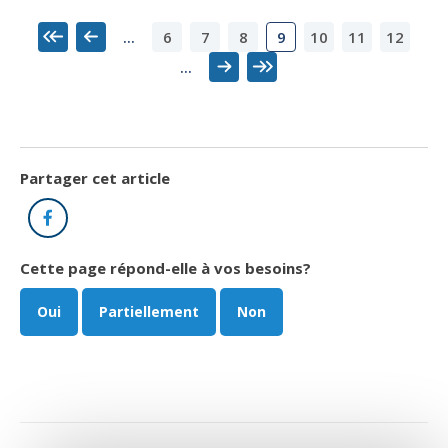
6
7
8
10
11
12
...
9
Premier
Précédent
...
Suivant
Dernier
Partager cet article
Facebook
Cette page répond-elle à vos besoins?
Oui
Partiellement
Non