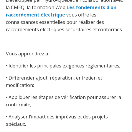
Développée par Hydro-Québec en collaboration avec
Abonnement – E2Q, FLASH INFO et autres
fenêtre
la CMEQ, la formation Web
Les fondements d'un
Lois et conseils
Dispensateurs de formations
Publications
raccordement électrique
vous offre les
connaissances essentielles pour réaliser des
Travaux bénévoles d'électricité
Dispensateurs de formations
raccordements électriques sécuritaires et conformes.
Partenariats
Inondations
Demande de validation d’un dispensateur
Avantages et privilèges pour les membres
Sinistre
Demande de reconnaissance d’une formation
Vous apprendrez à :
Le programme d'épargne collectif des fonds
• Identifier les principales exigences réglementaires;
d'investissement CORMEL | SÉCURE
Lois et règlements
• Différencier ajout, réparation, entretien et
H-Q, Telus et autres partenaires
Condamnations pour exercice illégal
modification;
• Appliquer les étapes de vérification pour assurer la
conformité;
• Analyser l’impact des imprévus et des projets
spéciaux.