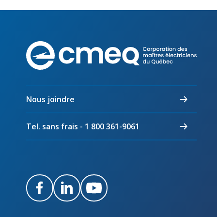
Corpo
des
maîtr
électr
du
Nous joindre
Québ
Tel. sans frais - 1 800 361-9061
Facebook
LinkedIn
Youtube