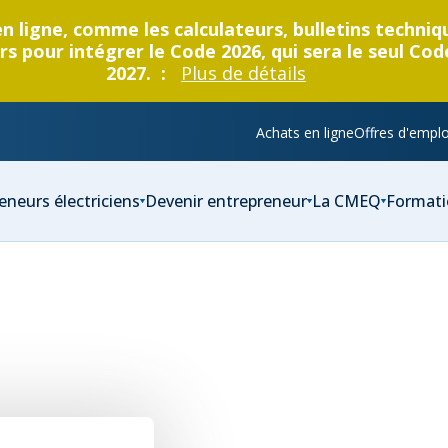
en ligne, comme les calculateurs, bulletins techni
s pour intégrer le Code 2026, qui sera le seul Cod
2027. :
Plus de détails
Achats en ligne
Offres d'emplo
eneurs électriciens
Devenir entrepreneur
La CMEQ
Formati