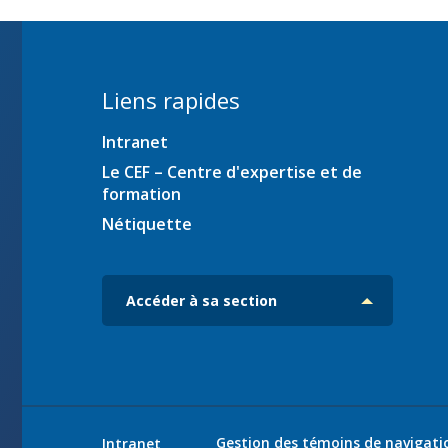
ration
Liens rapides
Intranet
es
iciens
Le CEF – Centre d'expertise et de
formation
ec
Nétiquette
Accéder à sa section
Gestion des témoins de navigati
Intranet