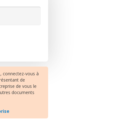
e, connectez-vous à
résentant de
treprise de vous le
 autres documents
prise