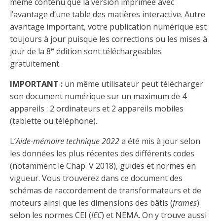
Abonnement – E2Q, FLASH INFO et autres
même contenu que la version imprimée avec
fenêtre
l’avantage d’une table des matières interactive. Autre
Lois et conseils
Dispensateurs de formations
Publications
avantage important, votre publication numérique est
Travaux bénévoles d'électricité
Dispensateurs de formations
toujours à jour puisque les corrections ou les mises à
e
jour de la 8
édition sont téléchargeables
Partenariats
gratuitement.
Inondations
Demande de validation d’un dispensateur
Avantages et privilèges pour les membres
IMPORTANT :
un même utilisateur peut télécharger
Sinistre
Demande de reconnaissance d’une formation
son document numérique sur un maximum de 4
Le programme d'épargne collectif des fonds
appareils : 2 ordinateurs et 2 appareils mobiles
d'investissement CORMEL | SÉCURE
Lois et règlements
(tablette ou téléphone).
H-Q, Telus et autres partenaires
Condamnations pour exercice illégal
L’
Aide-mémoire technique 2022
a été mis à jour selon
les données les plus récentes des différents codes
(notamment le Chap. V 2018), guides et normes en
vigueur. Vous trouverez dans ce document des
schémas de raccordement de transformateurs et de
moteurs ainsi que les dimensions des bâtis (
frames
)
selon les normes CEI (
IEC
) et NEMA. On y trouve aussi