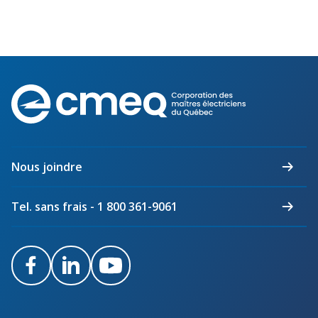
Corporation
des
maîtres
électriciens
du
Nous joindre
Québec
Tel. sans frais - 1 800 361-9061
Facebook
LinkedIn
Youtube