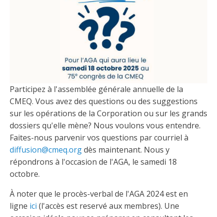
Découvrir l’espace Grand public
Découvrir l’espace Entrepreneurs électriciens
Découvrir l’espace Devenir entrepreneur
Découvrir l’espace La CMEQ
Découvrir l’espace Formation continue
Découvrez notre campagne de
Découvrir l'espace Entrepreneurs
Découvrir l'espace Devenir
Découvrir l'espace La CMEQ
Découvrir l'espace Formation continue
sensibilisation
électriciens
entrepreneur
Trouver un entrepreneur
Hydro-Québec
Service Démarrer une entreprise
Déclarer mes heures de FCO
Participez à l'assemblée générale annuelle de la
Ce
Ce
Ce
À propos de la CMEQ
CMEQ. Vous avez des questions ou des suggestions
lien
lien
lien
s’ouvrira
s’ouvrira
s’ouvrira
sur les opérations de la Corporation ou sur les grands
Mission et historique
dans
dans
dans
dossiers qu'elle mène? Nous voulons vous entendre.
Déposer une plainte
Quiz de la semaine
Centre d'expertise et de formation
une
une
une
Documents
Faites-nous parvenir vos questions par courriel à
nouvelle
nouvelle
nouvelle
Instances décisionnelles
fenêtre
fenêtre
fenêtre
diffusion@cmeq.org
dès maintenant. Nous y
Formulaires, guides et autres documents
Avantages et privilèges
répondrons à l'occasion de l'AGA, le samedi 18
informatifs
Comités de la CMEQ
pour les membres
Faire affaire avec un maître électricien
À propos
octobre.
Demande de délivrance ou de modification d’une
Le personnel de la CMEQ
À noter que le procès-verbal de l'AGA 2024 est en
Comment choisir un entrepreneur électricien
Offre de formation de la CMEQ
licence d’entrepreneur
ligne
ici
(l'accès est reservé aux membres). Une
Ressources informationnelles