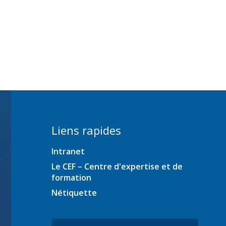
ration
Liens rapides
Intranet
es
iciens
Le CEF – Centre d'expertise et de
formation
ec
Nétiquette