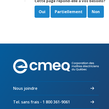
Cette page répond-elle à vos besoins?
Oui
Partiellement
Non
Corpo
des
maîtr
électr
du
Nous joindre
Québ
Tel. sans frais - 1 800 361-9061