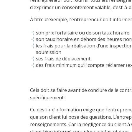
l’entrepreneur doit fournir tous les renseign
d’exprimer un consentement valable, c’est-à-dir
À titre d’exemple, l’entrepreneur doit informer 
son prix forfaitaire ou de son taux horaire
son taux horaire en dehors des heures norm
les frais pour la réalisation d’une inspectio
soumission
ses frais de déplacement
des frais minimum qu’il compte réclamer (ex
Cela doit se faire avant de conclure de le contr
spécifiquement!
Ce devoir d’information exige que l’entrepreneur
que son client lui pose des questions. L’entrep
renseignements. Car la négligence du client à 
client bien informé sera plus satisfait et donc,