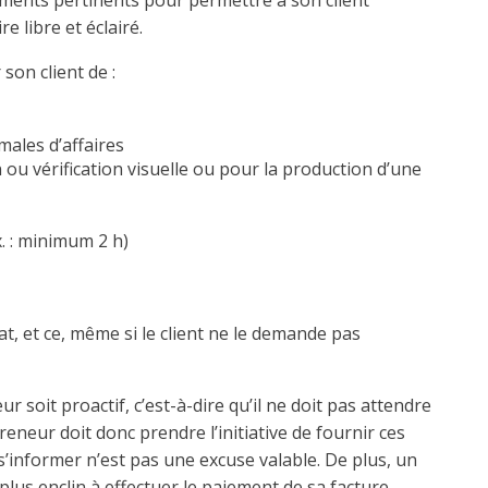
ements pertinents pour permettre à son client
e libre et éclairé.
son client de :
ales d’affaires
n ou vérification visuelle ou pour la production d’une
. : minimum 2 h)
at, et ce, même si le client ne le demande pas
 soit proactif, c’est-à-dire qu’il ne doit pas attendre
reneur doit donc prendre l’initiative de fournir ces
s’informer n’est pas une excuse valable. De plus, un
 plus enclin à effectuer le paiement de sa facture.