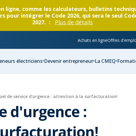
en ligne, comme les calculateurs, bulletins techni
s pour intégrer le Code 2026, qui sera le seul Cod
2027. :
Plus de détails
Achats en ligne
Offres d'emplo
eneurs électriciens
Devenir entrepreneur
La CMEQ
Formati
pel de service d'urgence : attention à la surfacturation!
e d'urgence :
surfacturation!