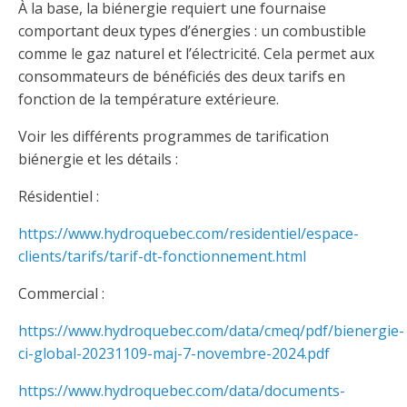
Abonnement – E2Q, FLASH INFO et autres
À la base, la biénergie requiert une fournaise
fenêtre
Lois et conseils
Dispensateurs de formations
comportant deux types d’énergies : un combustible
Publications
comme le gaz naturel et l’électricité. Cela permet aux
Travaux bénévoles d'électricité
Dispensateurs de formations
consommateurs de bénéficiés des deux tarifs en
fonction de la température extérieure.
Partenariats
Inondations
Demande de validation d’un dispensateur
Voir les différents programmes de tarification
Avantages et privilèges pour les membres
biénergie et les détails :
Sinistre
Demande de reconnaissance d’une formation
Le programme d'épargne collectif des fonds
Résidentiel :
d'investissement CORMEL | SÉCURE
Lois et règlements
https://www.hydroquebec.com/residentiel/espace-
H-Q, Telus et autres partenaires
clients/tarifs/tarif-dt-fonctionnement.html
Condamnations pour exercice illégal
Commercial :
https://www.hydroquebec.com/data/cmeq/pdf/bienergie-
ci-global-20231109-maj-7-novembre-2024.pdf
https://www.hydroquebec.com/data/documents-