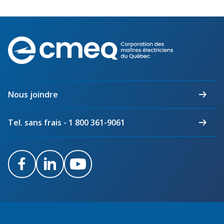
Corporation
des
maîtres
électriciens
du
Nous joindre
Québec
Tel. sans frais - 1 800 361-9061
Facebook
LinkedIn
Youtube