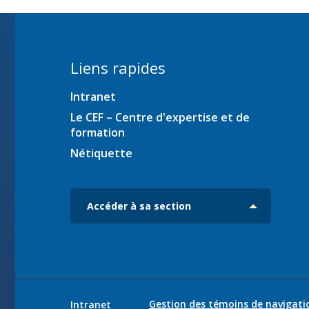
ration
Liens rapides
Intranet
es
iciens
Le CEF – Centre d'expertise et de
formation
ec
Nétiquette
Accéder à sa section
Gestion des témoins de navigati
Intranet