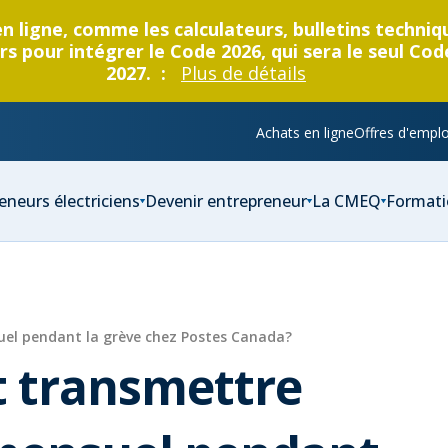
en ligne, comme les calculateurs, bulletins techni
s pour intégrer le Code 2026, qui sera le seul Cod
2027. :
Plus de détails
Achats en ligne
Offres d'emplo
eneurs électriciens
Devenir entrepreneur
La CMEQ
Formati
el pendant la grève chez Postes Canada?
 transmettre