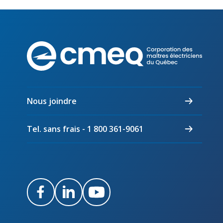
Corpo
des
maîtr
électr
du
Nous joindre
Québ
Tel. sans frais - 1 800 361-9061
Facebook
LinkedIn
Youtube