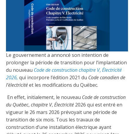
Découvrir l’espace Grand public
Découvrir l’espace Entrepreneurs électriciens
Découvrir l’espace Devenir entrepreneur
Découvrir l’espace La CMEQ
Découvrir l’espace Formation continue
Découvrez notre campagne de
Découvrir l'espace Entrepreneurs
Découvrir l'espace Devenir
Découvrir l'espace La CMEQ
Découvrir l'espace Formation continue
sensibilisation
électriciens
entrepreneur
Trouver un entrepreneur
Hydro-Québec
Service Démarrer une entreprise
Déclarer mes heures de FCO
Le gouvernement a annoncé son intention de
Ce
Ce
Ce
À propos de la CMEQ
prolonger la période de transition pour l’implantation
lien
lien
lien
s’ouvrira
s’ouvrira
s’ouvrira
du nouveau
Code de construction
chapitre V
,
Électricité
Mission et historique
dans
dans
dans
2026,
qui incorpore l’édition 2021 du
Code canadien de
Déposer une plainte
Quiz de la semaine
Centre d'expertise et de formation
une
une
une
Documents
l’électricité
et les modifications du Québec.
nouvelle
nouvelle
nouvelle
Instances décisionnelles
fenêtre
fenêtre
fenêtre
Formulaires, guides et autres documents
En effet, initialement, le nouveau
Code de construction
Avantages et privilèges
informatifs
Comités de la CMEQ
du Québec
,
chapitre V
,
Électricité
2026 qui est entré en
pour les membres
Faire affaire avec un maître électricien
À propos
vigueur le 26 mars 2026 prévoyait une période de
Demande de délivrance ou de modification d’une
Le personnel de la CMEQ
transition de six mois. Tous les travaux de
Comment choisir un entrepreneur électricien
Offre de formation de la CMEQ
licence d’entrepreneur
construction d’une installation électrique ayant
Ressources informationnelles