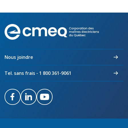
Corporation
des
maîtres
électriciens
du
Nous joindre
Québec
Tel. sans frais - 1 800 361-9061
Facebook
LinkedIn
Youtube