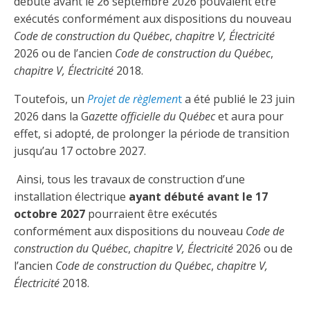
débuté avant le 26 septembre 2026 pouvaient être
Taux horaires de référence pour des travaux
Perfectionnement de la main-d’œuvre
Admission à la CMEQ
Rapports et documentation
d’électricité en construction
exécutés conformément aux dispositions du nouveau
Documents de référence
Code de construction du Québec
,
chapitre V, Électricité
Mars, mois de la formation
Rapports annuels de la CMEQ
2026 ou de l’ancien
Attention : Licence obligatoire
Code de construction du Québec
,
Identification des véhicules et des documents
Ressources informationnelles
chapitre V, Électricité
2018.
Logos formation continue
Lois et règlements
Mention Mixité
Taux horaires de référence pour des travaux
Calendriers d'examen
Toutefois, un
Projet de règlemen
t
a été publié le 23 juin
d’électricité en construction
2026 dans la G
azette officielle du Québec
et aura pour
Logo et normes graphiques
Formations continue obligatoire
Formulaires, guides et autres documents
effet, si adopté, de prolonger la période de transition
Outils pratiques
Tarifs et contre-tarifs douaniers
informatifs
jusqu’au 17 octobre 2027.
Obligation de formation des répondants
Annonces et publications
Déposer une plainte
Ainsi, tous les travaux de construction d’une
Foire aux questions sur la qualification
professionnelle
Suivre et déclarer ses heures de formations
Outils pratiques
installation électrique
ayant débuté avant le 17
Annonceurs (trousse médias)
Outils contre les tactiques illégales
octobre 2027
pourraient être exécutés
Outils et calculateurs
Service Démarrer une entreprise
Vidéos sur la formation continue obligatoire (FCO)
conformément aux dispositions du nouveau
Code de
Ce
Actualités
Outils pour votre sécurité électrique
construction du Québec
,
chapitre V, Électricité
2026 ou de
lien
Qui fait quoi?
s’ouvrira
l’ancien
Code de construction du Québec
,
chapitre V,
Foire aux questions obligation de formation des
Événements
dans
Inspection des travaux électriques
répondants
Électricité
2018.
une
Petites annonces
nouvelle