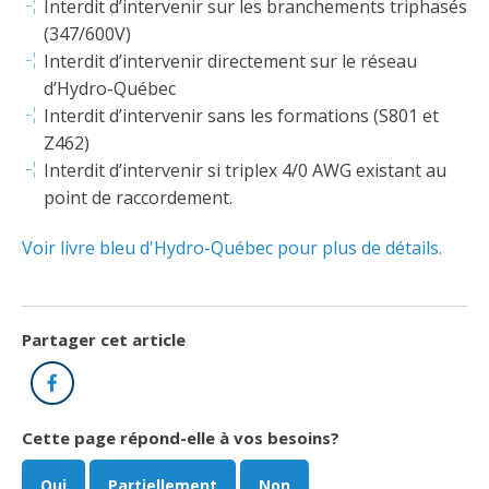
Abonnement – E2Q, FLASH INFO et autres
Interdit d’intervenir sur les branchements triphasés
fenêtre
Lois et conseils
Dispensateurs de formations
(347/600V)
Publications
Interdit d’intervenir directement sur le réseau
Travaux bénévoles d'électricité
Dispensateurs de formations
d’Hydro-Québec
Interdit d’intervenir sans les formations (S801 et
Partenariats
Inondations
Demande de validation d’un dispensateur
Z462)
Interdit d’intervenir si triplex 4/0 AWG existant au
Avantages et privilèges pour les membres
Sinistre
Demande de reconnaissance d’une formation
point de raccordement.
Le programme d'épargne collectif des fonds
Voir livre bleu d'Hydro-Québec pour plus de détails.
d'investissement CORMEL | SÉCURE
Lois et règlements
H-Q, Telus et autres partenaires
Condamnations pour exercice illégal
Partager cet article
Facebook
Cette page répond-elle à vos besoins?
Oui
Partiellement
Non