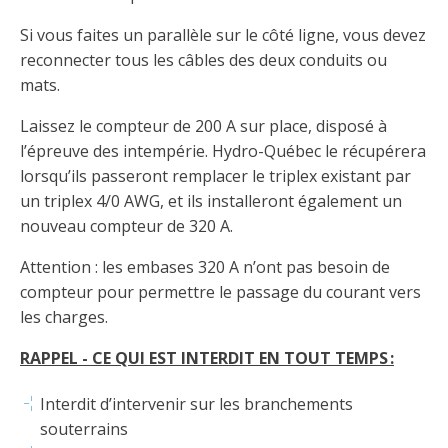
Taux horaires de référence pour des travaux
Perfectionnement de la main-d’œuvre
Admission à la CMEQ
Rapports et documentation
d’électricité en construction
Documents de référence
Si vous faites un parallèle sur le côté ligne, vous devez
Mars, mois de la formation
reconnecter tous les câbles des deux conduits ou
Rapports annuels de la CMEQ
Attention : Licence obligatoire
mats.
Identification des véhicules et des documents
Ressources informationnelles
Logos formation continue
Lois et règlements
Laissez le compteur de 200 A sur place, disposé à
Mention Mixité
Taux horaires de référence pour des travaux
Calendriers d'examen
l’épreuve des intempérie. Hydro-Québec le récupérera
d’électricité en construction
Logo et normes graphiques
lorsqu’ils passeront remplacer le triplex existant par
Formations continue obligatoire
Formulaires, guides et autres documents
un triplex 4/0 AWG, et ils installeront également un
Outils pratiques
Tarifs et contre-tarifs douaniers
informatifs
nouveau compteur de 320 A.
Obligation de formation des répondants
Annonces et publications
Déposer une plainte
Foire aux questions sur la qualification
Attention : les embases 320 A n’ont pas besoin de
professionnelle
Suivre et déclarer ses heures de formations
Outils pratiques
compteur pour permettre le passage du courant vers
Annonceurs (trousse médias)
Outils contre les tactiques illégales
les charges.
Outils et calculateurs
Service Démarrer une entreprise
Vidéos sur la formation continue obligatoire (FCO)
Ce
Actualités
Outils pour votre sécurité électrique
RAPPEL - CE QUI EST INTERDIT EN TOUT TEMPS :
lien
Qui fait quoi?
s’ouvrira
Foire aux questions obligation de formation des
Événements
dans
Interdit d’intervenir sur les branchements
Inspection des travaux électriques
répondants
une
souterrains
Petites annonces
nouvelle