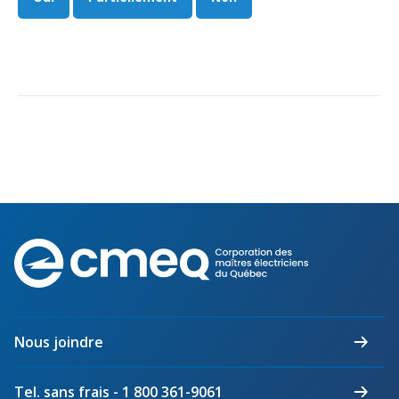
Corporation
des
maîtres
électriciens
du
Nous joindre
Québec
Tel. sans frais - 1 800 361-9061