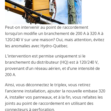
Découvrir l’espace Grand public
Découvrir l’espace Entrepreneurs électriciens
Découvrir l’espace Devenir entrepreneur
Découvrir l’espace La CMEQ
Découvrir l’espace Formation continue
Découvrez notre campagne de
Découvrir l'espace Entrepreneurs
Découvrir l'espace Devenir
Découvrir l'espace La CMEQ
Découvrir l'espace Formation continue
Peut-on intervenir au point de raccordement
sensibilisation
électriciens
entrepreneur
lorsqu’on modifie un branchement de 200 A à 320 A à
120/240 V sur une maison? Oui, mais attention, évitez
Trouver un entrepreneur
Hydro-Québec
Service Démarrer une entreprise
Déclarer mes heures de FCO
les anomalies avec Hydro-Québec.
Ce
Ce
Ce
À propos de la CMEQ
lien
lien
lien
L’intervention est permise uniquement si le
s’ouvrira
s’ouvrira
s’ouvrira
Mission et historique
dans
dans
dans
branchement du distributeur (HQ) est à 120/240 V,
Déposer une plainte
Quiz de la semaine
Centre d'expertise et de formation
une
une
une
Documents
provenant d’un réseau aérien, et d’une intensité de
nouvelle
nouvelle
nouvelle
Instances décisionnelles
200 A.
fenêtre
fenêtre
fenêtre
Formulaires, guides et autres documents
Avantages et privilèges
informatifs
Ainsi, vous déconnectez le triplex, vous retirez
Comités de la CMEQ
pour les membres
Faire affaire avec un maître électricien
À propos
l’ancienne installation, ajouter la nouvelle embase 320
A, installer vos panneaux, et à la fin, vous refaites les
Demande de délivrance ou de modification d’une
Le personnel de la CMEQ
Comment choisir un entrepreneur électricien
Offre de formation de la CMEQ
licence d’entrepreneur
joints au point de raccordement en utilisant des
Ressources informationnelles
connecteurs à perforation.