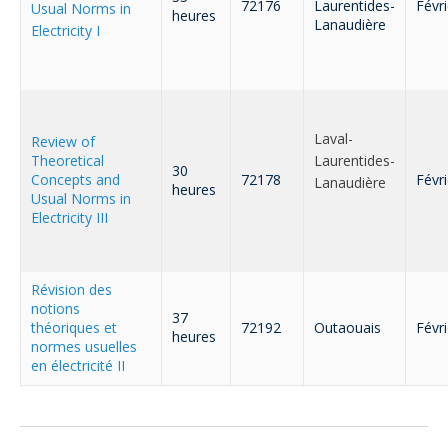
72176
Laurentides-
Févr
Usual Norms in
heures
Lanaudière
Electricity I
Laval-
Review of
Theoretical
Laurentides-
30
Concepts and
72178
Févr
Lanaudière
heures
Usual Norms in
Electricity III
Révision des
notions
37
théoriques et
72192
Outaouais
Févr
heures
normes usuelles
en électricité II