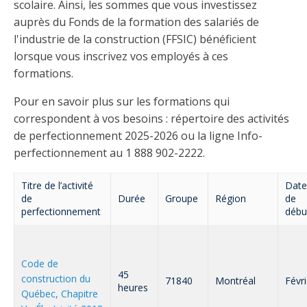
Taux horaires de référence pour des travaux
Perfectionnement de la main-d’œuvre
scolaire. Ainsi, les sommes que vous investissez
Admission à la CMEQ
Rapports et documentation
d’électricité en construction
auprès du Fonds de la formation des salariés de
Documents de référence
Mars, mois de la formation
l'industrie de la construction (FFSIC) bénéficient
Rapports annuels de la CMEQ
Attention : Licence obligatoire
lorsque vous inscrivez vos employés à ces
Identification des véhicules et des documents
Ressources informationnelles
formations.
Logos formation continue
Lois et règlements
Mention Mixité
Taux horaires de référence pour des travaux
Calendriers d'examen
Pour en savoir plus sur les formations qui
d’électricité en construction
Logo et normes graphiques
correspondent à vos besoins : répertoire des activités
Formations continue obligatoire
Formulaires, guides et autres documents
de perfectionnement 2025-2026 ou la ligne Info-
Outils pratiques
Tarifs et contre-tarifs douaniers
informatifs
perfectionnement au 1 888 902-2222.
Obligation de formation des répondants
Annonces et publications
Déposer une plainte
Foire aux questions sur la qualification
Titre de l’activité
Date
professionnelle
Suivre et déclarer ses heures de formations
Outils pratiques
de
Durée
Groupe
Région
de
Annonceurs (trousse médias)
Outils contre les tactiques illégales
perfectionnement
déb
Outils et calculateurs
Service Démarrer une entreprise
Vidéos sur la formation continue obligatoire (FCO)
Ce
Actualités
Outils pour votre sécurité électrique
lien
Qui fait quoi?
s’ouvrira
Foire aux questions obligation de formation des
Code de
Événements
dans
45
Inspection des travaux électriques
répondants
construction du
71840
Montréal
Févr
heures
une
Québec, Chapitre
Petites annonces
nouvelle