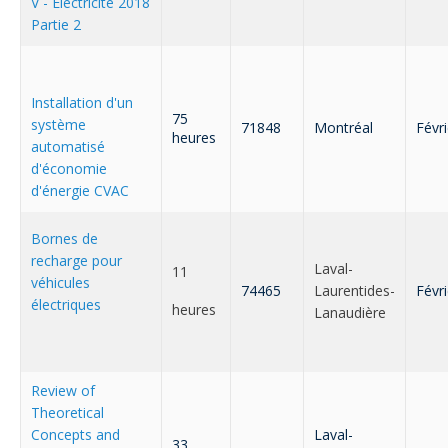
Abonnement – E2Q, FLASH INFO et autres
V - Électricité 2018
fenêtre
Partie 2
Lois et conseils
Dispensateurs de formations
Publications
Travaux bénévoles d'électricité
Dispensateurs de formations
Installation d'un
Partenariats
75
système
Inondations
Demande de validation d’un dispensateur
71848
Montréal
Févr
heures
automatisé
Avantages et privilèges pour les membres
d'économie
Sinistre
Demande de reconnaissance d’une formation
d'énergie CVAC
Le programme d'épargne collectif des fonds
d'investissement CORMEL | SÉCURE
Lois et règlements
Bornes de
recharge pour
Laval-
11
H-Q, Telus et autres partenaires
véhicules
Condamnations pour exercice illégal
74465
Laurentides-
Févr
électriques
heures
Lanaudière
Review of
Theoretical
Concepts and
Laval-
33