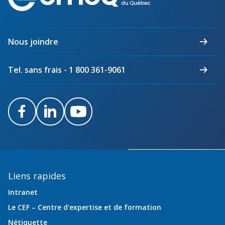
des
maîtres
électriciens
du
Nous joindre
Québec
Tel. sans frais - 1 800 361-9061
Facebook
LinkedIn
Youtube
Liens rapides
Intranet
Le CEF – Centre d'expertise et de formation
Nétiquette