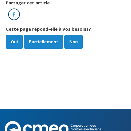
Partager cet article
Facebook
Cette page répond-elle à vos besoins?
Oui
Partiellement
Non
Corporation