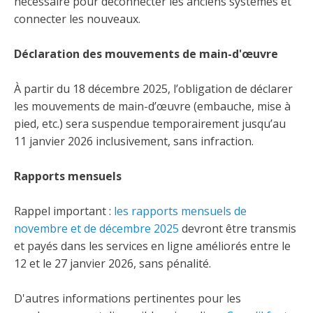
nécessaire pour déconnecter les anciens systèmes et
Taux horaires de référence pour des travaux
Perfectionnement de la main-d’œuvre
Admission à la CMEQ
Rapports et documentation
d’électricité en construction
connecter les nouveaux.
Documents de référence
Mars, mois de la formation
Rapports annuels de la CMEQ
Déclaration des mouvements de main-d'œuvre
Attention : Licence obligatoire
Identification des véhicules et des documents
Ressources informationnelles
Logos formation continue
Lois et règlements
À partir du 18 décembre 2025, l’obligation de déclarer
Mention Mixité
Taux horaires de référence pour des travaux
Calendriers d'examen
les mouvements de main-d’œuvre (embauche, mise à
d’électricité en construction
Logo et normes graphiques
pied, etc.) sera suspendue temporairement jusqu’au
Formations continue obligatoire
Formulaires, guides et autres documents
11 janvier 2026 inclusivement, sans infraction.
Outils pratiques
Tarifs et contre-tarifs douaniers
informatifs
Obligation de formation des répondants
Annonces et publications
Déposer une plainte
Rapports mensuels
Foire aux questions sur la qualification
professionnelle
Suivre et déclarer ses heures de formations
Outils pratiques
Annonceurs (trousse médias)
Outils contre les tactiques illégales
Rappel important :
les rapports mensuels de
novembre et de décembre 2025
devront être transmis
Outils et calculateurs
Service Démarrer une entreprise
Vidéos sur la formation continue obligatoire (FCO)
Ce
Actualités
et payés dans les services en ligne améliorés entre le
Outils pour votre sécurité électrique
lien
12 et le 27 janvier 2026, sans pénalité.
Qui fait quoi?
s’ouvrira
Foire aux questions obligation de formation des
Événements
dans
Inspection des travaux électriques
répondants
une
D'autres informations pertinentes pour les
Petites annonces
nouvelle