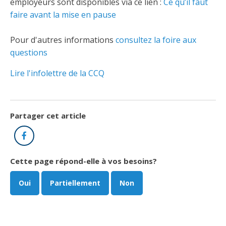
Abonnement – E2Q, FLASH INFO et autres
employeurs sont disponibles via ce lien :
Ce qu’il faut
fenêtre
faire avant la mise en pause
Lois et conseils
Dispensateurs de formations
Publications
Travaux bénévoles d'électricité
Dispensateurs de formations
Pour d'autres informations
consultez la foire aux
questions
Partenariats
Inondations
Demande de validation d’un dispensateur
Lire l'infolettre de la CCQ
Avantages et privilèges pour les membres
Sinistre
Demande de reconnaissance d’une formation
Le programme d'épargne collectif des fonds
d'investissement CORMEL | SÉCURE
Partager cet article
Lois et règlements
Facebook
H-Q, Telus et autres partenaires
Condamnations pour exercice illégal
Cette page répond-elle à vos besoins?
Oui
Partiellement
Non