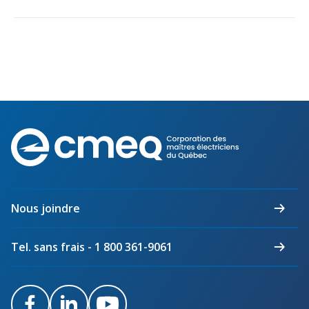
Corporation
des
maîtres
électriciens
du
Nous joindre
Québec
Tel. sans frais - 1 800 361-9061