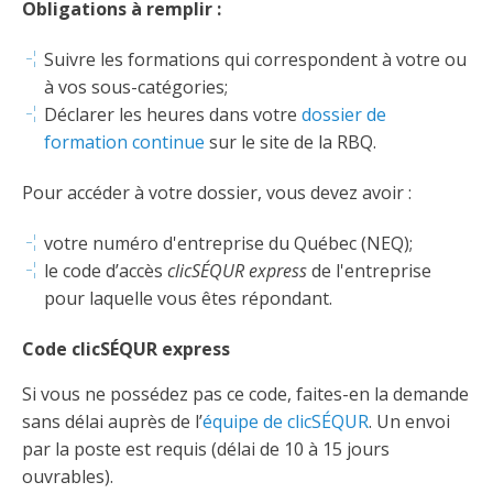
Taux horaires de référence pour des travaux
Perfectionnement de la main-d’œuvre
Obligations à remplir :
Admission à la CMEQ
Rapports et documentation
d’électricité en construction
Documents de référence
Suivre les formations qui correspondent à votre ou
Mars, mois de la formation
Rapports annuels de la CMEQ
Attention : Licence obligatoire
à vos sous-catégories;
Identification des véhicules et des documents
Ressources informationnelles
Déclarer les heures dans votre
dossier de
Logos formation continue
Lois et règlements
formation continue
sur le site de la RBQ.
Mention Mixité
Taux horaires de référence pour des travaux
Calendriers d'examen
d’électricité en construction
Logo et normes graphiques
Pour accéder à votre dossier, vous devez avoir :
Formations continue obligatoire
Formulaires, guides et autres documents
Outils pratiques
Tarifs et contre-tarifs douaniers
informatifs
votre numéro d'entreprise du Québec (NEQ);
Obligation de formation des répondants
le code d’accès
clicSÉQUR express
de l'entreprise
Annonces et publications
Déposer une plainte
Foire aux questions sur la qualification
pour laquelle vous êtes répondant.
professionnelle
Suivre et déclarer ses heures de formations
Outils pratiques
Annonceurs (trousse médias)
Outils contre les tactiques illégales
Code clicSÉQUR express
Outils et calculateurs
Service Démarrer une entreprise
Vidéos sur la formation continue obligatoire (FCO)
Ce
Actualités
Outils pour votre sécurité électrique
Si vous ne possédez pas ce code, faites-en la demande
lien
Qui fait quoi?
s’ouvrira
sans délai auprès de l’
équipe de clicSÉQUR
. Un envoi
Foire aux questions obligation de formation des
Événements
dans
Inspection des travaux électriques
répondants
par la poste est requis (délai de 10 à 15 jours
une
ouvrables).
Petites annonces
nouvelle