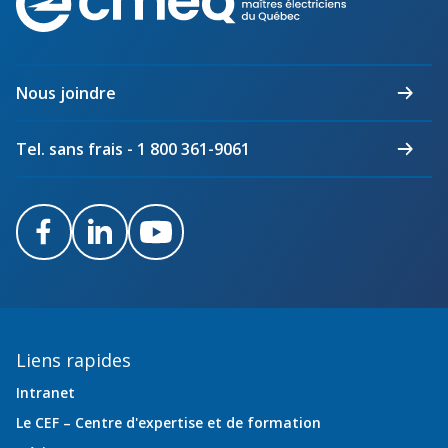
des
maîtres
électriciens
du
Nous joindre
Québec
Tel. sans frais - 1 800 361-9061
Facebook
LinkedIn
Youtube
Liens rapides
Intranet
Le CEF – Centre d'expertise et de formation