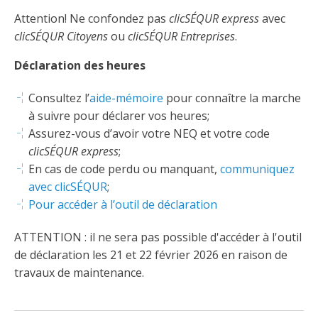
Abonnement – E2Q, FLASH INFO et autres
fenêtre
Attention! Ne confondez pas
clicSÉQUR express
avec
Lois et conseils
Dispensateurs de formations
Publications
clicSÉQUR Citoyens
ou
clicSÉQUR Entreprises
.
Travaux bénévoles d'électricité
Dispensateurs de formations
Déclaration des heures
Partenariats
Inondations
Demande de validation d’un dispensateur
Consultez l’
aide-mémoire
pour connaître la marche
Avantages et privilèges pour les membres
à suivre pour déclarer vos heures;
Sinistre
Demande de reconnaissance d’une formation
Assurez-vous d’avoir votre NEQ et votre code
Le programme d'épargne collectif des fonds
clicSÉQUR express
;
d'investissement CORMEL | SÉCURE
Lois et règlements
En cas de code perdu ou manquant,
communiquez
avec clicSÉQUR
;
H-Q, Telus et autres partenaires
Condamnations pour exercice illégal
Pour accéder à l’outil de déclaration
ATTENTION : il ne sera pas possible d'accéder à l'outil
de déclaration les 21 et 22 février 2026 en raison de
travaux de maintenance.