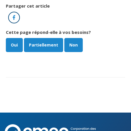
Partager cet article
Facebook
Cette page répond-elle à vos besoins?
Oui
Partiellement
Non
Corporation