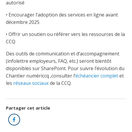
Abonnement – E2Q, FLASH INFO et autres
autorisé
fenêtre
Lois et conseils
Dispensateurs de formations
Publications
• Encourager l’adoption des services en ligne avant
décembre 2025
Travaux bénévoles d'électricité
Dispensateurs de formations
Partenariats
• Offrir un soutien ou référer vers les ressources de la
Inondations
Demande de validation d’un dispensateur
CCQ
Avantages et privilèges pour les membres
Sinistre
Demande de reconnaissance d’une formation
Des outils de communication et d’accompagnement
(infolettre employeurs, FAQ, etc.) seront bientôt
Le programme d'épargne collectif des fonds
d'investissement CORMEL | SÉCURE
disponibles sur SharePoint. Pour suivre l’évolution du
Lois et règlements
Chantier numériccq ,consulter l’
échéancier complet
et
H-Q, Telus et autres partenaires
les
réseaux sociaux
de la CCQ.
Condamnations pour exercice illégal
Partager cet article
Facebook