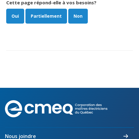
Cette page répond-elle à vos besoins?
Oui
Partiellement
Non
Corporation
des
maîtres
électriciens
du
Nous joindre