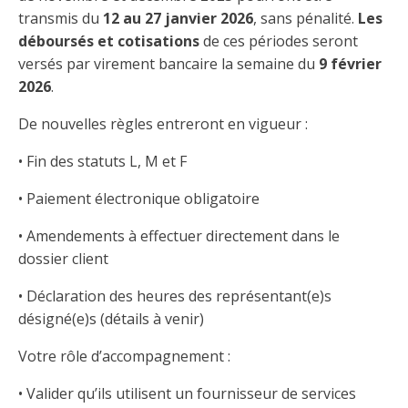
Taux horaires de référence pour des travaux
Perfectionnement de la main-d’œuvre
Admission à la CMEQ
transmis du
12 au 27 janvier 2026
, sans pénalité.
Les
Rapports et documentation
d’électricité en construction
Documents de référence
déboursés et cotisations
de ces périodes seront
Mars, mois de la formation
Rapports annuels de la CMEQ
versés par virement bancaire la semaine du
9 février
Attention : Licence obligatoire
Identification des véhicules et des documents
Ressources informationnelles
2026
.
Logos formation continue
Lois et règlements
Mention Mixité
De nouvelles règles entreront en vigueur :
Taux horaires de référence pour des travaux
Calendriers d'examen
d’électricité en construction
Logo et normes graphiques
• Fin des statuts L, M et F
Formations continue obligatoire
Formulaires, guides et autres documents
Outils pratiques
Tarifs et contre-tarifs douaniers
informatifs
• Paiement électronique obligatoire
Obligation de formation des répondants
Annonces et publications
Déposer une plainte
• Amendements à effectuer directement dans le
Foire aux questions sur la qualification
professionnelle
Suivre et déclarer ses heures de formations
Outils pratiques
dossier client
Annonceurs (trousse médias)
Outils contre les tactiques illégales
• Déclaration des heures des représentant(e)s
Outils et calculateurs
Service Démarrer une entreprise
Vidéos sur la formation continue obligatoire (FCO)
Ce
Actualités
désigné(e)s (détails à venir)
Outils pour votre sécurité électrique
lien
Qui fait quoi?
s’ouvrira
Foire aux questions obligation de formation des
Votre rôle d’accompagnement :
Événements
dans
Inspection des travaux électriques
répondants
une
• Valider qu’ils utilisent un fournisseur de services
Petites annonces
nouvelle