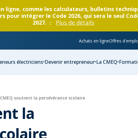
en ligne, comme les calculateurs, bulletins techni
s pour intégrer le Code 2026, qui sera le seul Cod
2027. :
Plus de détails
Achats en ligne
Offres d'emplo
eneurs électriciens
Devenir entrepreneur
La CMEQ
Formati
 CMEQ soutient la persévérance scolaire
nt la
colaire