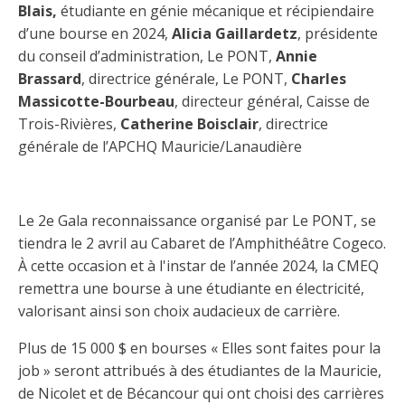
Taux horaires de référence pour des travaux
Perfectionnement de la main-d’œuvre
Blais,
étudiante en génie mécanique et récipiendaire
Admission à la CMEQ
Rapports et documentation
d’électricité en construction
Documents de référence
d’une bourse en 2024,
Alicia Gaillardetz
, présidente
Mars, mois de la formation
du conseil d’administration, Le PONT,
Annie
Rapports annuels de la CMEQ
Attention : Licence obligatoire
Identification des véhicules et des documents
Brassard
, directrice générale, Le PONT,
Charles
Ressources informationnelles
Logos formation continue
Massicotte-Bourbeau
, directeur général, Caisse de
Lois et règlements
Mention Mixité
Trois-Rivières,
Taux horaires de référence pour des travaux
Calendriers d'examen
Catherine Boisclair
, directrice
d’électricité en construction
générale de l’APCHQ Mauricie/Lanaudière
Logo et normes graphiques
Formations continue obligatoire
Formulaires, guides et autres documents
Outils pratiques
Tarifs et contre-tarifs douaniers
informatifs
Obligation de formation des répondants
Le 2e Gala reconnaissance organisé par Le PONT, se
Annonces et publications
Déposer une plainte
Foire aux questions sur la qualification
tiendra le 2 avril au Cabaret de l’Amphithéâtre Cogeco.
professionnelle
Suivre et déclarer ses heures de formations
Outils pratiques
Annonceurs (trousse médias)
À cette occasion et à l'instar de l’année 2024, la CMEQ
Outils contre les tactiques illégales
remettra une bourse à une étudiante en électricité,
Outils et calculateurs
Service Démarrer une entreprise
Vidéos sur la formation continue obligatoire (FCO)
Ce
valorisant ainsi son choix audacieux de carrière.
Actualités
Outils pour votre sécurité électrique
lien
Qui fait quoi?
s’ouvrira
Plus de 15 000 $ en bourses « Elles sont faites pour la
Foire aux questions obligation de formation des
Événements
dans
Inspection des travaux électriques
répondants
job » seront attribués à des étudiantes de la Mauricie,
une
Petites annonces
de Nicolet et de Bécancour qui ont choisi des carrières
nouvelle