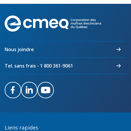
Corporation
des
maîtres
électriciens
du
Nous joindre
Québec
Tel. sans frais - 1 800 361-9061
Facebook
LinkedIn
Youtube
Liens rapides