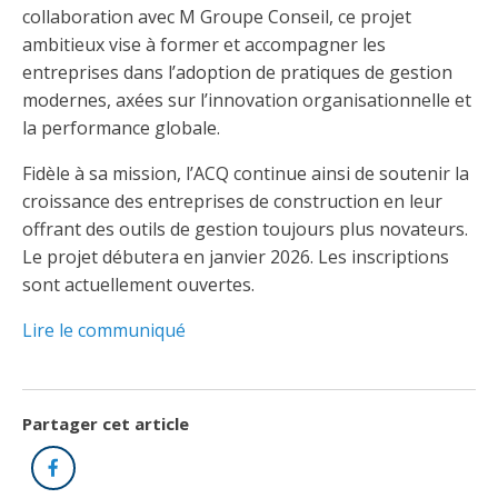
Taux horaires de référence pour des travaux
Perfectionnement de la main-d’œuvre
collaboration avec M Groupe Conseil, ce projet
Admission à la CMEQ
Rapports et documentation
d’électricité en construction
Documents de référence
ambitieux vise à former et accompagner les
Mars, mois de la formation
entreprises dans l’adoption de pratiques de gestion
Rapports annuels de la CMEQ
Attention : Licence obligatoire
Identification des véhicules et des documents
modernes, axées sur l’innovation organisationnelle et
Ressources informationnelles
Logos formation continue
la performance globale.
Lois et règlements
Mention Mixité
Taux horaires de référence pour des travaux
Calendriers d'examen
Fidèle à sa mission, l’ACQ continue ainsi de soutenir la
d’électricité en construction
Logo et normes graphiques
croissance des entreprises de construction en leur
Formations continue obligatoire
Formulaires, guides et autres documents
Outils pratiques
offrant des outils de gestion toujours plus novateurs.
Tarifs et contre-tarifs douaniers
informatifs
Obligation de formation des répondants
Le projet débutera en janvier 2026. Les inscriptions
Annonces et publications
Déposer une plainte
sont actuellement ouvertes.
Foire aux questions sur la qualification
professionnelle
Suivre et déclarer ses heures de formations
Outils pratiques
Annonceurs (trousse médias)
Lire le communiqué
Outils contre les tactiques illégales
Outils et calculateurs
Service Démarrer une entreprise
Vidéos sur la formation continue obligatoire (FCO)
Ce
Actualités
Outils pour votre sécurité électrique
lien
Qui fait quoi?
s’ouvrira
Partager cet article
Foire aux questions obligation de formation des
Événements
dans
Inspection des travaux électriques
répondants
Facebook
une
Petites annonces
nouvelle