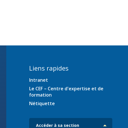
ration
Liens rapides
Intranet
es
iciens
Le CEF – Centre d'expertise et de
formation
ec
Nétiquette
Accéder à sa section