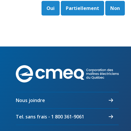
Oui
Partiellement
Non
Corpo
des
maîtr
électr
du
Nous joindre
Québ
Tel. sans frais - 1 800 361-9061