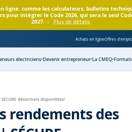
en ligne, comme les calculateurs, bulletins techni
s pour intégrer le Code 2026, qui sera le seul Cod
2027. :
Plus de détails
Achats en ligne
Offres d'emplo
eneurs électriciens
Devenir entrepreneur
La CMEQ
Formati
 SÉCURE désormais disponibles!
ts rendements des