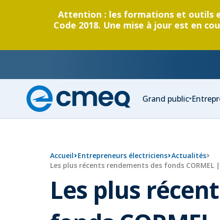
Attention : les formations et outils 
Code 2018. Une mise à jour est en cour
Corporation
Grand public
Entrepr
des
maîtres
électricien
du
Québec
Accueil
Entrepreneurs électriciens
Actualités
Les plus récents rendements des fonds CORMEL |
Les plus récen