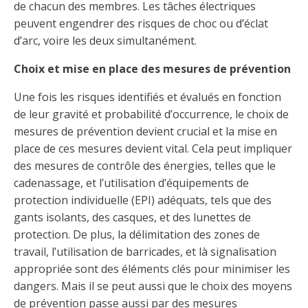
Abonnement – E2Q, FLASH INFO et autres
de chacun des membres. Les tâches électriques
fenêtre
Lois et conseils
Dispensateurs de formations
peuvent engendrer des risques de choc ou d’éclat
Publications
d’arc, voire les deux simultanément.
Travaux bénévoles d'électricité
Dispensateurs de formations
Choix et mise en place des mesures de prévention
Partenariats
Inondations
Demande de validation d’un dispensateur
Une fois les risques identifiés et évalués en fonction
Avantages et privilèges pour les membres
de leur gravité et probabilité d’occurrence, le choix de
Sinistre
Demande de reconnaissance d’une formation
mesures de prévention devient crucial et la mise en
Le programme d'épargne collectif des fonds
place de ces mesures devient vital. Cela peut impliquer
d'investissement CORMEL | SÉCURE
Lois et règlements
des mesures de contrôle des énergies, telles que le
cadenassage, et l’utilisation d’équipements de
H-Q, Telus et autres partenaires
Condamnations pour exercice illégal
protection individuelle (EPI) adéquats, tels que des
gants isolants, des casques, et des lunettes de
protection. De plus, la délimitation des zones de
travail, l’utilisation de barricades, et là signalisation
appropriée sont des éléments clés pour minimiser les
dangers. Mais il se peut aussi que le choix des moyens
de prévention passe aussi par des mesures