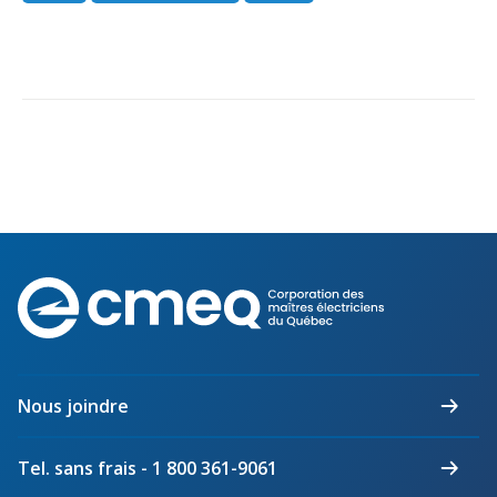
Corporation
des
maîtres
électriciens
du
Nous joindre
Québec
Tel. sans frais - 1 800 361-9061