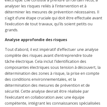
électrique. Elle consiste à prendre un certain recul, à
Taux horaires de référence pour des travaux
Perfectionnement de la main-d’œuvre
Admission à la CMEQ
Rapports et documentation
analyser les risques reliés à l’intervention et à
d’électricité en construction
Documents de référence
déterminer les mesures de prévention nécessaires. Il
Mars, mois de la formation
Rapports annuels de la CMEQ
s’agit d’une étape cruciale qui doit être effectuée avant
Attention : Licence obligatoire
Identification des véhicules et des documents
Ressources informationnelles
l’exécution de tout travaux, qu’ils soient petits ou
Logos formation continue
Lois et règlements
grands.
Mention Mixité
Taux horaires de référence pour des travaux
Calendriers d'examen
d’électricité en construction
Analyse approfondie des risques
Logo et normes graphiques
Formations continue obligatoire
Formulaires, guides et autres documents
Outils pratiques
Tout d’abord, il est impératif d’effectuer une analyse
Tarifs et contre-tarifs douaniers
informatifs
Obligation de formation des répondants
complète des risques avant d’entreprendre toute
Annonces et publications
Déposer une plainte
tâche électrique. Cela inclut l’identification des
Foire aux questions sur la qualification
professionnelle
Suivre et déclarer ses heures de formations
composantes électriques sous tension à découvert, la
Outils pratiques
Annonceurs (trousse médias)
Outils contre les tactiques illégales
détermination des zones à risque, la prise en compte
Outils et calculateurs
des conditions environnementales, et la
Service Démarrer une entreprise
Vidéos sur la formation continue obligatoire (FCO)
Ce
Actualités
Outils pour votre sécurité électrique
détermination des mesures de prévention et de
lien
Qui fait quoi?
s’ouvrira
sécurité. Cette analyse devrait être réalisée par
Foire aux questions obligation de formation des
Événements
dans
Inspection des travaux électriques
répondants
l’exécutant en collaboration avec une équipe
une
compétente, intégrant les connaissances spécialisées
Petites annonces
nouvelle