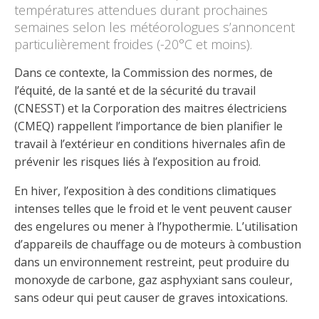
Découvrir l’espace Grand public
Découvrir l’espace Entrepreneurs électriciens
Découvrir l’espace Devenir entrepreneur
Découvrir l’espace La CMEQ
Découvrir l’espace Formation continue
températures attendues durant prochaines
semaines selon les météorologues s’annoncent
particulièrement froides (-20°C et moins).
Découvrez notre campagne de
Découvrir l'espace Entrepreneurs
Découvrir l'espace Devenir
Dans ce contexte, la Commission des normes, de
Découvrir l'espace La CMEQ
Découvrir l'espace Formation continue
sensibilisation
électriciens
entrepreneur
l’équité, de la santé et de la sécurité du travail
(CNESST) et la Corporation des maitres électriciens
(CMEQ) rappellent l’importance de bien planifier le
Trouver un entrepreneur
Hydro-Québec
Service Démarrer une entreprise
Déclarer mes heures de FCO
Ce
Ce
Ce
À propos de la CMEQ
travail à l’extérieur en conditions hivernales afin de
lien
lien
lien
prévenir les risques liés à l’exposition au froid.
s’ouvrira
s’ouvrira
s’ouvrira
Mission et historique
dans
dans
dans
Déposer une plainte
Quiz de la semaine
Centre d'expertise et de formation
une
une
une
En hiver, l’exposition à des conditions climatiques
Documents
nouvelle
nouvelle
nouvelle
intenses telles que le froid et le vent peuvent causer
Instances décisionnelles
fenêtre
fenêtre
fenêtre
des engelures ou mener à l’hypothermie. L’utilisation
Formulaires, guides et autres documents
Avantages et privilèges
informatifs
d’appareils de chauffage ou de moteurs à combustion
Comités de la CMEQ
pour les membres
Faire affaire avec un maître électricien
À propos
dans un environnement restreint, peut produire du
monoxyde de carbone, gaz asphyxiant sans couleur,
Demande de délivrance ou de modification d’une
Le personnel de la CMEQ
Comment choisir un entrepreneur électricien
Offre de formation de la CMEQ
licence d’entrepreneur
sans odeur qui peut causer de graves intoxications.
Ressources informationnelles