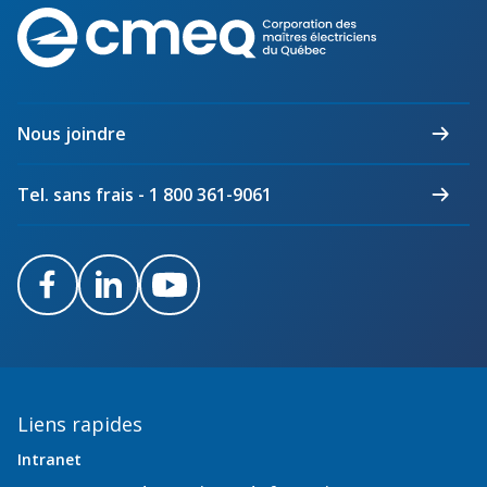
Corporation
des
maîtres
électriciens
du
Nous joindre
Québec
Tel. sans frais - 1 800 361-9061
Facebook
LinkedIn
Youtube
Liens rapides
Intranet