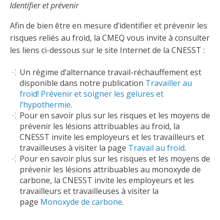
Taux horaires de référence pour des travaux
Perfectionnement de la main-d’œuvre
Identifier et prévenir
Admission à la CMEQ
Rapports et documentation
d’électricité en construction
Documents de référence
Afin de bien être en mesure d’identifier et prévenir les
Mars, mois de la formation
Rapports annuels de la CMEQ
risques reliés au froid, la CMEQ vous invite à consulter
Attention : Licence obligatoire
Identification des véhicules et des documents
Ressources informationnelles
les liens ci-dessous sur le site Internet de la CNESST :
Logos formation continue
Lois et règlements
Mention Mixité
Taux horaires de référence pour des travaux
Calendriers d'examen
Un régime d’alternance travail-réchauffement est
d’électricité en construction
disponible dans notre publication
Travailler au
Logo et normes graphiques
Formations continue obligatoire
Formulaires, guides et autres documents
froid! Prévenir et soigner les gelures et
Outils pratiques
Tarifs et contre-tarifs douaniers
informatifs
l’hypothermie
.
Obligation de formation des répondants
Pour en savoir plus sur les risques et les moyens de
Annonces et publications
Déposer une plainte
prévenir les lésions attribuables au froid, la
Foire aux questions sur la qualification
CNESST invite les employeurs et les travailleurs et
professionnelle
Suivre et déclarer ses heures de formations
Outils pratiques
Annonceurs (trousse médias)
Outils contre les tactiques illégales
travailleuses à visiter la page
Travail au froid
.
Pour en savoir plus sur les risques et les moyens de
Outils et calculateurs
Service Démarrer une entreprise
Vidéos sur la formation continue obligatoire (FCO)
Ce
Actualités
prévenir les lésions attribuables au monoxyde de
Outils pour votre sécurité électrique
lien
carbone, la CNESST invite les employeurs et les
Qui fait quoi?
s’ouvrira
Foire aux questions obligation de formation des
travailleurs et travailleuses à visiter la
Événements
dans
Inspection des travaux électriques
répondants
page
Monoxyde de carbone
.
une
Petites annonces
nouvelle