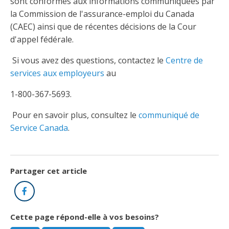
Abonnement – E2Q, FLASH INFO et autres
sont conformes aux informations communiquées par
fenêtre
la Commission de l'assurance-emploi du Canada
Lois et conseils
Dispensateurs de formations
Publications
(CAEC) ainsi que de récentes décisions de la Cour
d'appel fédérale.
Travaux bénévoles d'électricité
Dispensateurs de formations
Partenariats
Si vous avez des questions, contactez le
Centre de
Inondations
Demande de validation d’un dispensateur
services aux employeurs
au
Avantages et privilèges pour les membres
Sinistre
Demande de reconnaissance d’une formation
1-800-367-5693.
Le programme d'épargne collectif des fonds
Pour en savoir plus, consultez le
communiqué de
d'investissement CORMEL | SÉCURE
Lois et règlements
Service Canada
.
H-Q, Telus et autres partenaires
Condamnations pour exercice illégal
Partager cet article
Facebook
Cette page répond-elle à vos besoins?