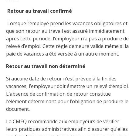
Taux horaires de référence pour des travaux
Perfectionnement de la main-d’œuvre
Admission à la CMEQ
Rapports et documentation
d’électricité en construction
Documents de référence
Retour au travail confirmé
Mars, mois de la formation
Rapports annuels de la CMEQ
Lorsque l’employé prend les vacances obligatoires et
Attention : Licence obligatoire
Identification des véhicules et des documents
Ressources informationnelles
que son retour au travail est assuré immédiatement
Logos formation continue
Lois et règlements
après cette période, l’employeur n’a pas à produire de
Mention Mixité
Taux horaires de référence pour des travaux
Calendriers d'examen
relevé d’emploi. Cette règle demeure valide même si la
d’électricité en construction
Logo et normes graphiques
paie de vacances a été versée à un autre moment.
Formations continue obligatoire
Formulaires, guides et autres documents
Outils pratiques
Tarifs et contre-tarifs douaniers
informatifs
Retour au travail non déterminé
Obligation de formation des répondants
Annonces et publications
Déposer une plainte
Si aucune date de retour n’est prévue à la fin des
Foire aux questions sur la qualification
professionnelle
Suivre et déclarer ses heures de formations
Outils pratiques
vacances, l’employeur doit émettre un relevé d’emploi.
Annonceurs (trousse médias)
Outils contre les tactiques illégales
L’absence de confirmation de retour constitue
Outils et calculateurs
Service Démarrer une entreprise
Vidéos sur la formation continue obligatoire (FCO)
l’élément déterminant pour l’obligation de produire le
Ce
Actualités
Outils pour votre sécurité électrique
document.
lien
Qui fait quoi?
s’ouvrira
Foire aux questions obligation de formation des
Événements
La CMEQ recommande aux employeurs de vérifier
dans
Inspection des travaux électriques
répondants
une
leurs pratiques administratives afin d'assurer qu'elles
Petites annonces
nouvelle