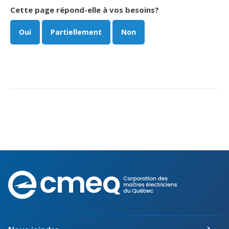
Cette page répond-elle à vos besoins?
Oui
Partiellement
Non
Corporation
des
maîtres
électriciens
du