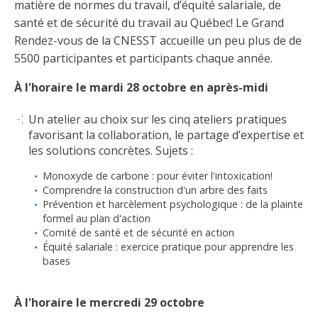
Taux horaires de référence pour des travaux
Perfectionnement de la main-d’œuvre
matière de normes du travail, d’équité salariale, de
Admission à la CMEQ
Rapports et documentation
d’électricité en construction
santé et de sécurité du travail au Québec! Le Grand
Documents de référence
Rendez-vous de la CNESST accueille un peu plus de de
Mars, mois de la formation
Rapports annuels de la CMEQ
Attention : Licence obligatoire
5500 participantes et participants chaque année.
Identification des véhicules et des documents
Ressources informationnelles
Logos formation continue
Lois et règlements
À l'horaire le mardi 28 octobre en après-midi
Mention Mixité
Taux horaires de référence pour des travaux
Calendriers d'examen
d’électricité en construction
Un atelier au choix sur les cinq ateliers pratiques
Logo et normes graphiques
Formations continue obligatoire
Formulaires, guides et autres documents
favorisant la collaboration, le partage d’expertise et
Outils pratiques
Tarifs et contre-tarifs douaniers
informatifs
les solutions concrètes. Sujets :
Obligation de formation des répondants
Annonces et publications
Déposer une plainte
Monoxyde de carbone : pour éviter l'intoxication!
Foire aux questions sur la qualification
Comprendre la construction d'un arbre des faits
professionnelle
Suivre et déclarer ses heures de formations
Outils pratiques
Prévention et harcèlement psychologique : de la plainte
Annonceurs (trousse médias)
Outils contre les tactiques illégales
formel au plan d'action
Outils et calculateurs
Comité de santé et de sécurité en action
Service Démarrer une entreprise
Vidéos sur la formation continue obligatoire (FCO)
Ce
Actualités
Équité salariale : exercice pratique pour apprendre les
Outils pour votre sécurité électrique
lien
bases
Qui fait quoi?
s’ouvrira
Foire aux questions obligation de formation des
Événements
dans
Inspection des travaux électriques
répondants
une
À l'horaire le mercredi 29 octobre
Petites annonces
nouvelle