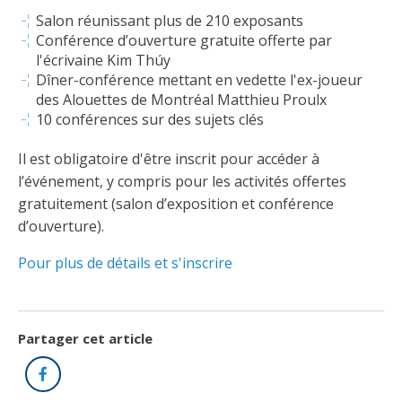
Abonnement – E2Q, FLASH INFO et autres
fenêtre
Salon réunissant plus de 210 exposants
Lois et conseils
Dispensateurs de formations
Publications
Conférence d’ouverture gratuite offerte par
l'écrivaine Kim Thúy
Travaux bénévoles d'électricité
Dispensateurs de formations
Dîner-conférence mettant en vedette l'ex-joueur
Partenariats
des Alouettes de Montréal Matthieu Proulx
Inondations
Demande de validation d’un dispensateur
10 conférences sur des sujets clés
Avantages et privilèges pour les membres
Il est obligatoire d'être inscrit pour accéder à
Sinistre
Demande de reconnaissance d’une formation
l’événement, y compris pour les activités offertes
Le programme d'épargne collectif des fonds
gratuitement (salon d’exposition et conférence
d'investissement CORMEL | SÉCURE
Lois et règlements
d’ouverture).
H-Q, Telus et autres partenaires
Condamnations pour exercice illégal
Pour plus de détails et s'inscrire
Partager cet article
Facebook