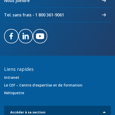
Nous joindre
Québec
Tel. sans frais - 1 800 361-9061
Facebook
LinkedIn
Youtube
Liens rapides
Intranet
Le CEF – Centre d'expertise et de formation
Nétiquette
Accéder à sa section