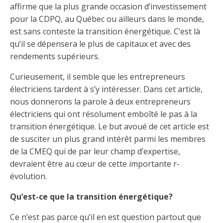
Taux horaires de référence pour des travaux
Perfectionnement de la main-d’œuvre
affirme que la plus grande occasion d’investissement
Admission à la CMEQ
Rapports et documentation
d’électricité en construction
Documents de référence
pour la CDPQ, au Québec ou ailleurs dans le monde,
Mars, mois de la formation
est sans conteste la transition énergétique. C’est là
Rapports annuels de la CMEQ
Attention : Licence obligatoire
Identification des véhicules et des documents
qu’il se dépensera le plus de capitaux et avec des
Ressources informationnelles
Logos formation continue
rendements supérieurs.
Lois et règlements
Mention Mixité
Taux horaires de référence pour des travaux
Calendriers d'examen
Curieusement, il semble que les entrepreneurs
d’électricité en construction
Logo et normes graphiques
électriciens tardent à s’y intéresser. Dans cet article,
Formations continue obligatoire
Formulaires, guides et autres documents
Outils pratiques
nous donnerons la parole à deux entrepreneurs
Tarifs et contre-tarifs douaniers
informatifs
électriciens qui ont résolument emboîté le pas à la
Obligation de formation des répondants
Annonces et publications
Déposer une plainte
transition énergétique. Le but avoué de cet article est
Foire aux questions sur la qualification
de susciter un plus grand intérêt parmi les membres
professionnelle
Suivre et déclarer ses heures de formations
Outils pratiques
Annonceurs (trousse médias)
Outils contre les tactiques illégales
de la CMEQ qui de par leur champ d’expertise,
devraient être au cœur de cette importante r-
Outils et calculateurs
Service Démarrer une entreprise
Vidéos sur la formation continue obligatoire (FCO)
Ce
Actualités
Outils pour votre sécurité électrique
évolution.
lien
Qui fait quoi?
s’ouvrira
Foire aux questions obligation de formation des
Qu’est-ce que la transition énergétique?
Événements
dans
Inspection des travaux électriques
répondants
une
Petites annonces
Ce n’est pas parce qu’il en est question partout que
nouvelle