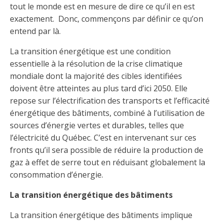
Abonnement – E2Q, FLASH INFO et autres
tout le monde est en mesure de dire ce qu’il en est
fenêtre
Lois et conseils
Dispensateurs de formations
Publications
exactement. Donc, commençons par définir ce qu’on
entend par là.
Travaux bénévoles d'électricité
Dispensateurs de formations
La transition énergétique est une condition
Partenariats
essentielle à la résolution de la crise climatique
Inondations
Demande de validation d’un dispensateur
mondiale dont la majorité des cibles identifiées
Avantages et privilèges pour les membres
doivent être atteintes au plus tard d’ici 2050. Elle
Sinistre
Demande de reconnaissance d’une formation
repose sur l’électrification des transports et l’efficacité
Le programme d'épargne collectif des fonds
énergétique des bâtiments, combiné à l’utilisation de
d'investissement CORMEL | SÉCURE
Lois et règlements
sources d’énergie vertes et durables, telles que
l’électricité du Québec. C’est en intervenant sur ces
H-Q, Telus et autres partenaires
Condamnations pour exercice illégal
fronts qu’il sera possible de réduire la production de
gaz à effet de serre tout en réduisant globalement la
consommation d’énergie.
La transition énergétique des bâtiments
La transition énergétique des bâtiments implique