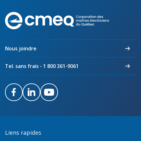
Corporation
des
maîtres
électriciens
du
Nous joindre
Québec
Tel. sans frais - 1 800 361-9061
Facebook
LinkedIn
Youtube
Liens rapides