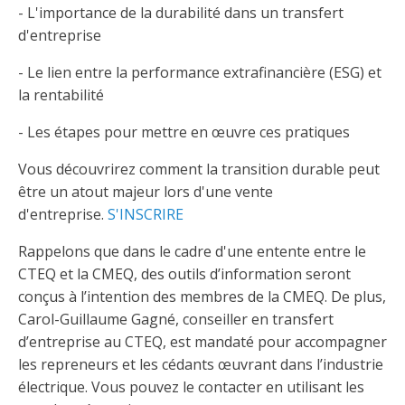
Taux horaires de référence pour des travaux
Perfectionnement de la main-d’œuvre
- L'importance de la durabilité dans un transfert
Admission à la CMEQ
Rapports et documentation
d’électricité en construction
Documents de référence
d'entreprise
Mars, mois de la formation
Rapports annuels de la CMEQ
Attention : Licence obligatoire
- Le lien entre la performance extrafinancière (ESG) et
Identification des véhicules et des documents
Ressources informationnelles
la rentabilité
Logos formation continue
Lois et règlements
Mention Mixité
Taux horaires de référence pour des travaux
Calendriers d'examen
- Les étapes pour mettre en œuvre ces pratiques
d’électricité en construction
Logo et normes graphiques
Formations continue obligatoire
Vous découvrirez comment la transition durable peut
Formulaires, guides et autres documents
Outils pratiques
Tarifs et contre-tarifs douaniers
informatifs
être un atout majeur lors d'une vente
Obligation de formation des répondants
d'entreprise.
S'INSCRIRE
Annonces et publications
Déposer une plainte
Foire aux questions sur la qualification
Rappelons que dans le cadre d'une entente entre le
professionnelle
Suivre et déclarer ses heures de formations
Outils pratiques
Annonceurs (trousse médias)
Outils contre les tactiques illégales
CTEQ et la CMEQ, des outils d’information seront
conçus à l’intention des membres de la CMEQ. De plus,
Outils et calculateurs
Service Démarrer une entreprise
Vidéos sur la formation continue obligatoire (FCO)
Ce
Actualités
Outils pour votre sécurité électrique
Carol-Guillaume Gagné, conseiller en transfert
lien
d’entreprise au CTEQ, est mandaté pour accompagner
Qui fait quoi?
s’ouvrira
Foire aux questions obligation de formation des
Événements
dans
les repreneurs et les cédants œuvrant dans l’industrie
Inspection des travaux électriques
répondants
une
électrique. Vous pouvez le contacter en utilisant les
Petites annonces
nouvelle