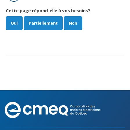
Cette page répond-elle à vos besoins?
Oui
Partiellement
Non
Corporation
des
maîtres
électriciens