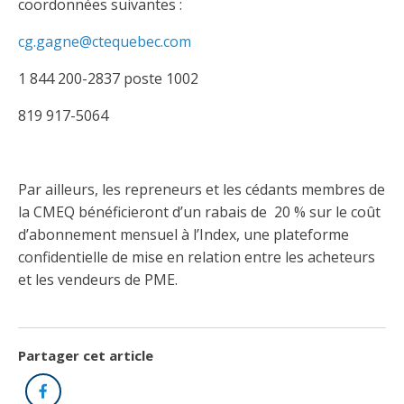
Abonnement – E2Q, FLASH INFO et autres
coordonnées suivantes :
fenêtre
Lois et conseils
Dispensateurs de formations
Publications
cg.gagne@ctequebec.com
Travaux bénévoles d'électricité
Dispensateurs de formations
1 844 200-2837 poste 1002
Partenariats
819 917-5064
Inondations
Demande de validation d’un dispensateur
Avantages et privilèges pour les membres
Sinistre
Demande de reconnaissance d’une formation
Le programme d'épargne collectif des fonds
Par ailleurs, les repreneurs et les cédants membres de
d'investissement CORMEL | SÉCURE
Lois et règlements
la CMEQ bénéficieront d’un rabais de 20 % sur le coût
d’abonnement mensuel à l’Index, une plateforme
H-Q, Telus et autres partenaires
Condamnations pour exercice illégal
confidentielle de mise en relation entre les acheteurs
et les vendeurs de PME.
Partager cet article
Facebook