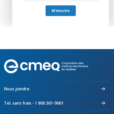
M'inscrire
Corporation
des
maîtres
électriciens
du
Nous joindre
Québec
Tel. sans frais - 1 800 361-9061