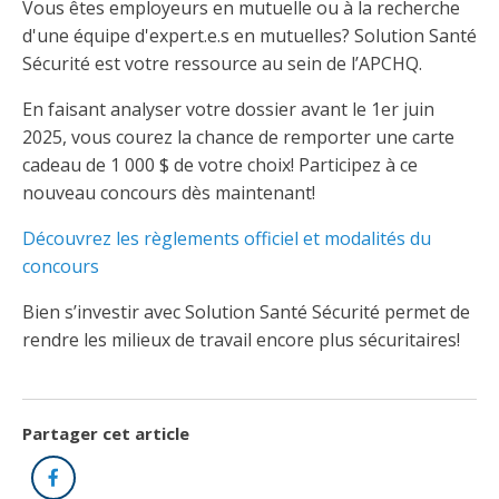
Abonnement – E2Q, FLASH INFO et autres
Vous êtes employeurs en mutuelle ou à la recherche
fenêtre
Lois et conseils
Dispensateurs de formations
d'une équipe d'expert.e.s en mutuelles? Solution Santé
Publications
Sécurité est votre ressource au sein de l’APCHQ.
Travaux bénévoles d'électricité
Dispensateurs de formations
En faisant analyser votre dossier avant le 1er juin
Partenariats
2025, vous courez la chance de remporter une carte
Inondations
Demande de validation d’un dispensateur
cadeau de 1 000 $ de votre choix! Participez à ce
Avantages et privilèges pour les membres
nouveau concours dès maintenant!
Sinistre
Demande de reconnaissance d’une formation
Le programme d'épargne collectif des fonds
Découvrez les règlements officiel et modalités du
d'investissement CORMEL | SÉCURE
Lois et règlements
concours
Bien s’investir avec Solution Santé Sécurité permet de
H-Q, Telus et autres partenaires
Condamnations pour exercice illégal
rendre les milieux de travail encore plus sécuritaires!
Partager cet article
Facebook