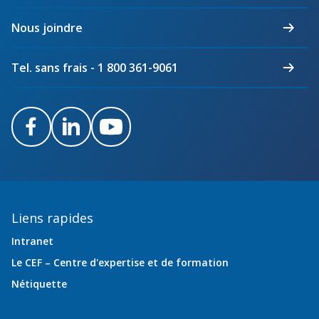
électriciens
du
Nous joindre
Québec
Tel. sans frais - 1 800 361-9061
Facebook
LinkedIn
Youtube
Liens rapides
Intranet
Le CEF – Centre d'expertise et de formation
Nétiquette