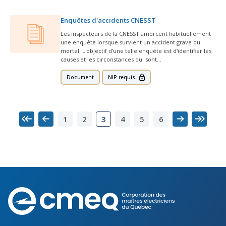
Enquêtes d'accidents CNESST
Les inspecteurs de la CNESST amorcent habituellement
une enquête lorsque survient un accident grave ou
mortel. L'objectif d'une telle enquête est d'identifier les
causes et les circonstances qui sont…
Document
NIP requis
1
2
4
5
6
3
Premier
Précédent
Suivant
Dernier
Corporation
des
maîtres