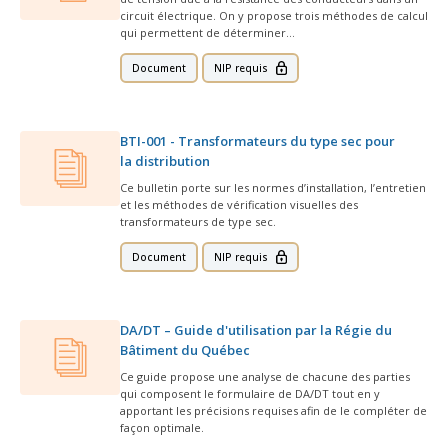
Taux horaires de référence pour des travaux
Perfectionnement de la main-d’œuvre
Admission à la CMEQ
circuit électrique. On y propose trois méthodes de calcul
Rapports et documentation
d’électricité en construction
Documents de référence
qui permettent de déterminer…
Mars, mois de la formation
Rapports annuels de la CMEQ
Document
NIP requis
Attention : Licence obligatoire
Identification des véhicules et des documents
Ressources informationnelles
Logos formation continue
Lois et règlements
Mention Mixité
Taux horaires de référence pour des travaux
Calendriers d'examen
BTI-001 - Transformateurs du type sec pour
d’électricité en construction
la distribution
Logo et normes graphiques
Formations continue obligatoire
Formulaires, guides et autres documents
Ce bulletin porte sur les normes d’installation, l’entretien
Outils pratiques
et les méthodes de vérification visuelles des
Tarifs et contre-tarifs douaniers
informatifs
transformateurs de type sec.
Obligation de formation des répondants
Annonces et publications
Déposer une plainte
Foire aux questions sur la qualification
Document
NIP requis
professionnelle
Suivre et déclarer ses heures de formations
Outils pratiques
Annonceurs (trousse médias)
Outils contre les tactiques illégales
Outils et calculateurs
DA/DT – Guide d'utilisation par la Régie du
Service Démarrer une entreprise
Vidéos sur la formation continue obligatoire (FCO)
Ce
Actualités
Bâtiment du Québec
Outils pour votre sécurité électrique
lien
Ce guide propose une analyse de chacune des parties
Qui fait quoi?
s’ouvrira
Foire aux questions obligation de formation des
Événements
qui composent le formulaire de DA/DT tout en y
dans
Inspection des travaux électriques
répondants
apportant les précisions requises afin de le compléter de
une
façon optimale.
Petites annonces
nouvelle