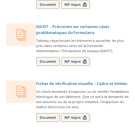
Abonnement – E2Q, FLASH INFO et autres
fenêtre
Document
NIP requis
Lois et conseils
Dispensateurs de formations
Publications
Travaux bénévoles d'électricité
Dispensateurs de formations
DA/DT – Précisions sur certaines cases
Partenariats
problématiques du formulaire
Inondations
Demande de validation d’un dispensateur
Tableau répertoriant les éléments à surveiller de plus
près dans certaines cases de la Demande
Avantages et privilèges pour les membres
d'alimentation / Déclaration de travaux (DA/DT).
Sinistre
Demande de reconnaissance d’une formation
Document
NIP requis
Le programme d'épargne collectif des fonds
d'investissement CORMEL | SÉCURE
Lois et règlements
Fiches de vérification visuelle – Cadre et limites
H-Q, Telus et autres partenaires
Condamnations pour exercice illégal
Un client demande d’inspecter ou de vérifier l’installation
électrique de son bâtiment. Que ce soit à la demande de
son assureur ou de sa propre initiative, l’inspection du
maître électricien ne sera…
Document
NIP requis