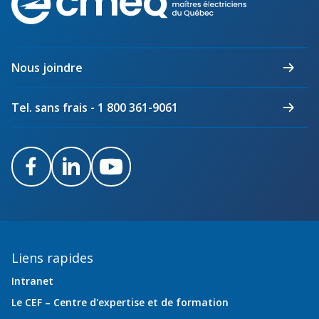
des
maîtres
électriciens
du
Nous joindre
Québec
Tel. sans frais - 1 800 361-9061
Facebook
LinkedIn
Youtube
Liens rapides
Intranet
Le CEF – Centre d'expertise et de formation