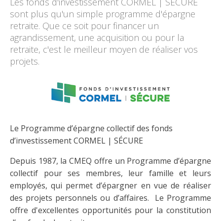
Les fonds d'investissement CORMEL | SÉCURE
Découvrir l’espace Grand public
Découvrir l’espace Entrepreneurs électriciens
Découvrir l’espace Devenir entrepreneur
Découvrir l’espace La CMEQ
Découvrir l’espace Formation continue
sont plus qu'un simple programme d'épargne
retraite. Que ce soit pour financer un
agrandissement, une acquisition ou pour la
Découvrez notre campagne de
Découvrir l'espace Entrepreneurs
Découvrir l'espace Devenir
retraite, c'est le meilleur moyen de réaliser vos
Découvrir l'espace La CMEQ
Découvrir l'espace Formation continue
sensibilisation
électriciens
entrepreneur
projets.
Trouver un entrepreneur
Hydro-Québec
Service Démarrer une entreprise
Déclarer mes heures de FCO
Ce
Ce
Ce
À propos de la CMEQ
lien
lien
lien
s’ouvrira
s’ouvrira
s’ouvrira
Mission et historique
dans
dans
dans
Le Programme d’épargne collectif des fonds
Déposer une plainte
Quiz de la semaine
Centre d'expertise et de formation
une
une
une
Documents
d’investissement CORMEL | SÉCURE
nouvelle
nouvelle
nouvelle
Instances décisionnelles
fenêtre
fenêtre
fenêtre
Formulaires, guides et autres documents
Depuis 1987, la CMEQ offre un Programme d’épargne
Avantages et privilèges
informatifs
Comités de la CMEQ
collectif pour ses membres, leur famille et leurs
pour les membres
Faire affaire avec un maître électricien
À propos
employés, qui permet d’épargner en vue de réaliser
Demande de délivrance ou de modification d’une
Le personnel de la CMEQ
des projets personnels ou d’affaires. Le Programme
Comment choisir un entrepreneur électricien
Offre de formation de la CMEQ
licence d’entrepreneur
offre d'excellentes opportunités pour la constitution
Ressources informationnelles