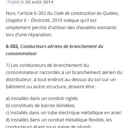
Découvrir l’espace Grand public
Découvrir l’espace Entrepreneurs électriciens
Découvrir l’espace Devenir entrepreneur
Découvrir l’espace La CMEQ
Découvrir l’espace Formation continue
Publié le
26 août 2014
Non, l'article 6-302 du
Code de construction du Québec,
Chapitre V – Électricité
, 2010 indique qu’il est
Découvrez notre campagne de
Découvrir l'espace Entrepreneurs
Découvrir l'espace Devenir
simplement permis d’utiliser des chevalets existants
Découvrir l'espace La CMEQ
Découvrir l'espace Formation continue
sensibilisation
électriciens
entrepreneur
lors d’une réparation.
6-302,
Conducteurs aériens de branchement du
Trouver un entrepreneur
Hydro-Québec
Service Démarrer une entreprise
Déclarer mes heures de FCO
consommateur
Ce
Ce
Ce
À propos de la CMEQ
lien
lien
lien
1) Les conducteurs de branchement du
s’ouvrira
s’ouvrira
s’ouvrira
Mission et historique
dans
dans
dans
consommateur raccordés à un branchement aérien du
Déposer une plainte
Quiz de la semaine
Centre d'expertise et de formation
une
une
une
Documents
distributeur, à tout endroit au-dessus du sol sur un
nouvelle
nouvelle
nouvelle
Instances décisionnelles
bâtiment ou autre structure, doivent être :
fenêtre
fenêtre
fenêtre
Formulaires, guides et autres documents
Avantages et privilèges
informatifs
a) installés dans un conduit rigide;
Comités de la CMEQ
pour les membres
Faire affaire avec un maître électricien
À propos
b) constitués de barres blindées;
Demande de délivrance ou de modification d’une
c) installés dans un tube électrique métallique en acier;
Le personnel de la CMEQ
Comment choisir un entrepreneur électricien
Offre de formation de la CMEQ
licence d’entrepreneur
d) installés dans un conduit métallique flexible, les
Ressources informationnelles
conducteurs étant sous gaine de plomb;