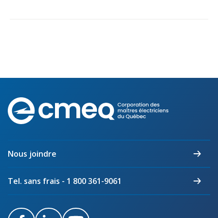
Corporation
des
maîtres
électriciens
du
Nous joindre
Québec
Tel. sans frais - 1 800 361-9061