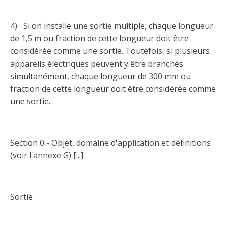
Abonnement – E2Q, FLASH INFO et autres
fenêtre
Lois et conseils
Dispensateurs de formations
Publications
4) Si on installe une sortie multiple, chaque longueur
de 1,5 m ou fraction de cette longueur doit être
Travaux bénévoles d'électricité
Dispensateurs de formations
considérée comme une sortie. Toutefois, si plusieurs
Partenariats
appareils électriques peuvent y être branchés
Inondations
Demande de validation d’un dispensateur
simultanément, chaque longueur de 300 mm ou
Avantages et privilèges pour les membres
fraction de cette longueur doit être considérée comme
Sinistre
Demande de reconnaissance d’une formation
une sortie.
Le programme d'épargne collectif des fonds
d'investissement CORMEL | SÉCURE
Lois et règlements
H-Q, Telus et autres partenaires
Section 0 - Objet, domaine d'application et définitions
Condamnations pour exercice illégal
(voir l'annexe G) [...]
Sortie