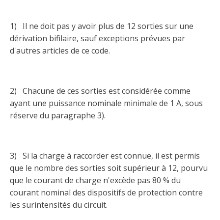
Taux horaires de référence pour des travaux
Perfectionnement de la main-d’œuvre
Admission à la CMEQ
Rapports et documentation
d’électricité en construction
Documents de référence
1) Il ne doit pas y avoir plus de 12 sorties sur une
Mars, mois de la formation
Rapports annuels de la CMEQ
Attention : Licence obligatoire
dérivation bifilaire, sauf exceptions prévues par
Identification des véhicules et des documents
Ressources informationnelles
d'autres articles de ce code.
Logos formation continue
Lois et règlements
Mention Mixité
Taux horaires de référence pour des travaux
Calendriers d'examen
d’électricité en construction
Logo et normes graphiques
Formations continue obligatoire
2) Chacune de ces sorties est considérée comme
Formulaires, guides et autres documents
Outils pratiques
Tarifs et contre-tarifs douaniers
informatifs
ayant une puissance nominale minimale de 1 A, sous
Obligation de formation des répondants
réserve du paragraphe 3).
Annonces et publications
Déposer une plainte
Foire aux questions sur la qualification
professionnelle
Suivre et déclarer ses heures de formations
Outils pratiques
Annonceurs (trousse médias)
Outils contre les tactiques illégales
3) Si la charge à raccorder est connue, il est permis
Outils et calculateurs
Service Démarrer une entreprise
Vidéos sur la formation continue obligatoire (FCO)
Ce
que le nombre des sorties soit supérieur à 12, pourvu
Actualités
Outils pour votre sécurité électrique
lien
que le courant de charge n'excède pas 80 % du
Qui fait quoi?
s’ouvrira
Foire aux questions obligation de formation des
courant nominal des dispositifs de protection contre
Événements
dans
Inspection des travaux électriques
répondants
les surintensités du circuit.
une
Petites annonces
nouvelle