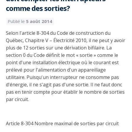
Découvrir l’espace Grand public
Découvrir l’espace Entrepreneurs électriciens
Découvrir l’espace Devenir entrepreneur
Découvrir l’espace La CMEQ
Découvrir l’espace Formation continue
comme des sorties?
Publié le
5 août 2014
Découvrez notre campagne de
Découvrir l'espace Entrepreneurs
Découvrir l'espace Devenir
Découvrir l'espace La CMEQ
Découvrir l'espace Formation continue
Selon l'article 8-304 du Code de construction du
sensibilisation
électriciens
entrepreneur
Québec, Chapitre V – Électricité 2010, il ne peut y avoir
plus de 12 sorties sur une dérivation bifilaire. La
Trouver un entrepreneur
Hydro-Québec
Service Démarrer une entreprise
Déclarer mes heures de FCO
section 0 du Code définit le mot « sortie » comme le
Ce
Ce
Ce
À propos de la CMEQ
lien
lien
lien
point d'une installation électrique où le courant est
s’ouvrira
s’ouvrira
s’ouvrira
prélevé pour l'alimentation d'un appareillage
Mission et historique
dans
dans
dans
utilitaire. Puisqu'un interrupteur ne consomme pas
Déposer une plainte
Quiz de la semaine
Centre d'expertise et de formation
une
une
une
Documents
nouvelle
nouvelle
nouvelle
d'énergie, il ne s'agit pas d'une sortie. Il ne faut donc
Instances décisionnelles
fenêtre
fenêtre
fenêtre
pas en tenir compte pour établir le nombre de sorties
Formulaires, guides et autres documents
Avantages et privilèges
par circuit.
informatifs
Comités de la CMEQ
pour les membres
Faire affaire avec un maître électricien
À propos
Demande de délivrance ou de modification d’une
Le personnel de la CMEQ
Comment choisir un entrepreneur électricien
Offre de formation de la CMEQ
licence d’entrepreneur
Article 8-304 Nombre maximal de sorties par circuit
Ressources informationnelles