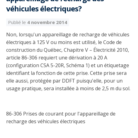
Découvrir l’espace Grand public
Découvrir l’espace Entrepreneurs électriciens
Découvrir l’espace Devenir entrepreneur
Découvrir l’espace La CMEQ
Découvrir l’espace Formation continue
véhicules électriques?
Publié le
4 novembre 2014
Découvrez notre campagne de
Découvrir l'espace Entrepreneurs
Découvrir l'espace Devenir
Découvrir l'espace La CMEQ
Découvrir l'espace Formation continue
Non, lorsqu'un appareillage de recharge de véhicules
sensibilisation
électriciens
entrepreneur
électriques à 125 V ou moins est utilisé, le Code de
construction du Québec, Chapitre V – Électricité 2010,
Trouver un entrepreneur
Hydro-Québec
Service Démarrer une entreprise
Déclarer mes heures de FCO
article 86-306 requiert une dérivation à 20 A
Ce
Ce
Ce
À propos de la CMEQ
lien
lien
lien
(configuration CSA 5-20R, Schéma 1) et un étiquetage
s’ouvrira
s’ouvrira
s’ouvrira
identifiant la fonction de cette prise. Cette prise sera
Mission et historique
dans
dans
dans
elle aussi, protégée par DDFT puisqu'elle, pour un
Déposer une plainte
Quiz de la semaine
Centre d'expertise et de formation
une
une
une
Documents
nouvelle
nouvelle
nouvelle
usage pratique, sera installée à moins de 2,5 m du sol.
Instances décisionnelles
fenêtre
fenêtre
fenêtre
Formulaires, guides et autres documents
Avantages et privilèges
informatifs
Comités de la CMEQ
pour les membres
Faire affaire avec un maître électricien
À propos
86-306 Prises de courant pour l'appareillage de
Demande de délivrance ou de modification d’une
recharge des véhicules électriques
Le personnel de la CMEQ
Comment choisir un entrepreneur électricien
Offre de formation de la CMEQ
licence d’entrepreneur
Ressources informationnelles