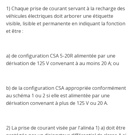
Taux horaires de référence pour des travaux
Perfectionnement de la main-d’œuvre
Admission à la CMEQ
Rapports et documentation
d’électricité en construction
1) Chaque prise de courant servant à la recharge des
Documents de référence
véhicules électriques doit arborer une étiquette
Mars, mois de la formation
Rapports annuels de la CMEQ
Attention : Licence obligatoire
visible, lisible et permanente en indiquant la fonction
Identification des véhicules et des documents
Ressources informationnelles
et être :
Logos formation continue
Lois et règlements
Mention Mixité
Taux horaires de référence pour des travaux
Calendriers d'examen
d’électricité en construction
Logo et normes graphiques
Formations continue obligatoire
a) de configuration CSA 5-20R alimentée par une
Formulaires, guides et autres documents
Outils pratiques
Tarifs et contre-tarifs douaniers
informatifs
dérivation de 125 V convenant à au moins 20 A; ou
Obligation de formation des répondants
Annonces et publications
Déposer une plainte
Foire aux questions sur la qualification
professionnelle
Suivre et déclarer ses heures de formations
Outils pratiques
b) de la configuration CSA appropriée conformément
Annonceurs (trousse médias)
Outils contre les tactiques illégales
au schéma 1 ou 2 si elle est alimentée par une
Outils et calculateurs
Service Démarrer une entreprise
Vidéos sur la formation continue obligatoire (FCO)
Ce
dérivation convenant à plus de 125 V ou 20 A.
Actualités
Outils pour votre sécurité électrique
lien
Qui fait quoi?
s’ouvrira
Foire aux questions obligation de formation des
Événements
dans
Inspection des travaux électriques
répondants
une
2) La prise de courant visée par l'alinéa 1) a) doit être
Petites annonces
nouvelle