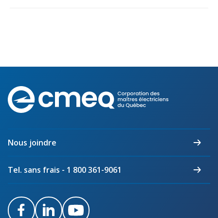
Corporation
des
maîtres
électriciens
du
Nous joindre
Québec
Tel. sans frais - 1 800 361-9061
Facebook
LinkedIn
Youtube