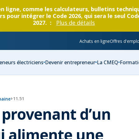
en ligne, comme les calculateurs, bulletins techni
s pour intégrer le Code 2026, qui sera le seul Cod
2027. :
Plus de détails
Achats en ligne
Offres d'emplo
eneurs électriciens
Devenir entrepreneur
La CMEQ
Formati
11.51
maine
 provenant d’un
i alimente une