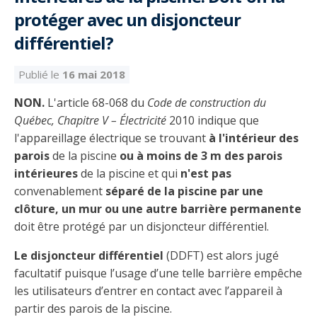
Découvrir l’espace Grand public
Découvrir l’espace Entrepreneurs électriciens
Découvrir l’espace Devenir entrepreneur
Découvrir l’espace La CMEQ
Découvrir l’espace Formation continue
protéger avec un disjoncteur
différentiel?
Découvrez notre campagne de
Découvrir l'espace Entrepreneurs
Découvrir l'espace Devenir
Découvrir l'espace La CMEQ
Découvrir l'espace Formation continue
Publié le
16 mai 2018
sensibilisation
électriciens
entrepreneur
NON.
L'article 68-068 du
Code de construction du
Québec, Chapitre V – Électricité
2010 indique que
Trouver un entrepreneur
Hydro-Québec
Service Démarrer une entreprise
Déclarer mes heures de FCO
Ce
Ce
Ce
À propos de la CMEQ
l'appareillage électrique se trouvant
à l'intérieur des
lien
lien
lien
parois
de la piscine
ou à moins de 3 m des parois
s’ouvrira
s’ouvrira
s’ouvrira
Mission et historique
intérieures
de la piscine et qui
n'est pas
dans
dans
dans
Déposer une plainte
Quiz de la semaine
Centre d'expertise et de formation
une
une
une
convenablement
séparé de la piscine par une
Documents
nouvelle
nouvelle
nouvelle
Instances décisionnelles
clôture, un mur ou une autre barrière permanente
fenêtre
fenêtre
fenêtre
doit être protégé par un disjoncteur différentiel.
Formulaires, guides et autres documents
Avantages et privilèges
informatifs
Comités de la CMEQ
pour les membres
Faire affaire avec un maître électricien
À propos
Le disjoncteur différentiel
(DDFT) est alors jugé
facultatif puisque l’usage d’une telle barrière empêche
Demande de délivrance ou de modification d’une
Le personnel de la CMEQ
Comment choisir un entrepreneur électricien
Offre de formation de la CMEQ
les utilisateurs d’entrer en contact avec l’appareil à
licence d’entrepreneur
Ressources informationnelles
partir des parois de la piscine.