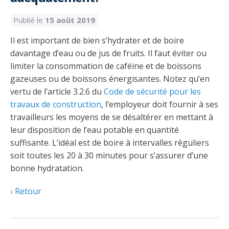
Découvrir l’espace Grand public
Découvrir l’espace Entrepreneurs électriciens
Découvrir l’espace Devenir entrepreneur
Découvrir l’espace La CMEQ
Découvrir l’espace Formation continue
Publié le
15 août 2019
Il est important de bien s’hydrater et de boire
Découvrez notre campagne de
Découvrir l'espace Entrepreneurs
Découvrir l'espace Devenir
Découvrir l'espace La CMEQ
Découvrir l'espace Formation continue
davantage d’eau ou de jus de fruits. Il faut éviter ou
sensibilisation
électriciens
entrepreneur
limiter la consommation de caféine et de boissons
gazeuses ou de boissons énergisantes. Notez qu’en
vertu de l’article 3.2.6 du
Code de sécurité pour les
Trouver un entrepreneur
Hydro-Québec
Service Démarrer une entreprise
Déclarer mes heures de FCO
Ce
Ce
Ce
À propos de la CMEQ
travaux de construction
, l’employeur doit fournir à ses
lien
lien
lien
s’ouvrira
s’ouvrira
s’ouvrira
travailleurs les moyens de se désaltérer en mettant à
Mission et historique
dans
dans
dans
leur disposition de l’eau potable en quantité
Déposer une plainte
Quiz de la semaine
Centre d'expertise et de formation
une
une
une
Documents
suffisante. L’idéal est de boire à intervalles réguliers
nouvelle
nouvelle
nouvelle
Instances décisionnelles
soit toutes les 20 à 30 minutes pour s’assurer d’une
fenêtre
fenêtre
fenêtre
Formulaires, guides et autres documents
bonne hydratation.
Avantages et privilèges
informatifs
Comités de la CMEQ
pour les membres
Faire affaire avec un maître électricien
À propos
Retour
Demande de délivrance ou de modification d’une
Le personnel de la CMEQ
Comment choisir un entrepreneur électricien
Offre de formation de la CMEQ
licence d’entrepreneur
Ressources informationnelles