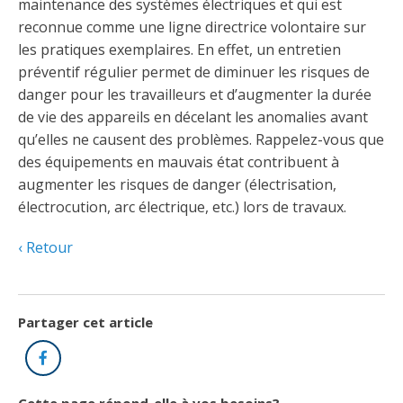
Découvrir l’espace Grand public
Découvrir l’espace Entrepreneurs électriciens
Découvrir l’espace Devenir entrepreneur
Découvrir l’espace La CMEQ
Découvrir l’espace Formation continue
maintenance des systèmes électriques et qui est
reconnue comme une ligne directrice volontaire sur
les pratiques exemplaires. En effet, un entretien
préventif régulier permet de diminuer les risques de
Découvrez notre campagne de
Découvrir l'espace Entrepreneurs
Découvrir l'espace Devenir
Découvrir l'espace La CMEQ
Découvrir l'espace Formation continue
danger pour les travailleurs et d’augmenter la durée
sensibilisation
électriciens
entrepreneur
de vie des appareils en décelant les anomalies avant
qu’elles ne causent des problèmes. Rappelez-vous que
des équipements en mauvais état contribuent à
Trouver un entrepreneur
Hydro-Québec
Service Démarrer une entreprise
Déclarer mes heures de FCO
Ce
Ce
Ce
À propos de la CMEQ
augmenter les risques de danger (électrisation,
lien
lien
lien
s’ouvrira
s’ouvrira
s’ouvrira
électrocution, arc électrique, etc.) lors de travaux.
Mission et historique
dans
dans
dans
Déposer une plainte
Quiz de la semaine
Centre d'expertise et de formation
une
une
une
Documents
Retour
nouvelle
nouvelle
nouvelle
Instances décisionnelles
fenêtre
fenêtre
fenêtre
Formulaires, guides et autres documents
Avantages et privilèges
informatifs
Comités de la CMEQ
pour les membres
Faire affaire avec un maître électricien
À propos
Partager cet article
Facebook
Demande de délivrance ou de modification d’une
Le personnel de la CMEQ
Comment choisir un entrepreneur électricien
Offre de formation de la CMEQ
licence d’entrepreneur
Ressources informationnelles