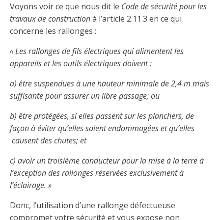
Découvrir l’espace Grand public
Découvrir l’espace Entrepreneurs électriciens
Découvrir l’espace Devenir entrepreneur
Découvrir l’espace La CMEQ
Découvrir l’espace Formation continue
Voyons voir ce que nous dit le
Code de sécurité pour les
travaux de construction
à l’article 2.11.3 en ce qui
concerne les rallonges :
Découvrez notre campagne de
Découvrir l'espace Entrepreneurs
Découvrir l'espace Devenir
Découvrir l'espace La CMEQ
Découvrir l'espace Formation continue
« Les rallonges de fils électriques qui alimentent les
sensibilisation
électriciens
entrepreneur
appareils et les outils électriques doivent :
a) être suspendues à une hauteur minimale de 2,4 m mais
Trouver un entrepreneur
Hydro-Québec
Service Démarrer une entreprise
Déclarer mes heures de FCO
Ce
Ce
Ce
À propos de la CMEQ
suffisante pour assurer un libre passage; ou
lien
lien
lien
s’ouvrira
s’ouvrira
s’ouvrira
b) être protégées, si elles passent sur les planchers, de
Mission et historique
dans
dans
dans
façon à éviter qu’elles soient endommagées et qu’elles
Déposer une plainte
Quiz de la semaine
Centre d'expertise et de formation
une
une
une
Documents
nouvelle
nouvelle
nouvelle
causent des chutes; et
Instances décisionnelles
fenêtre
fenêtre
fenêtre
Formulaires, guides et autres documents
c) avoir un troisième conducteur pour la mise à la terre à
Avantages et privilèges
informatifs
Comités de la CMEQ
l’exception des rallonges réservées exclusivement à
pour les membres
Faire affaire avec un maître électricien
À propos
l’éclairage. »
Demande de délivrance ou de modification d’une
Le personnel de la CMEQ
Comment choisir un entrepreneur électricien
Offre de formation de la CMEQ
licence d’entrepreneur
Donc, l’utilisation d’une rallonge défectueuse
Ressources informationnelles
compromet votre sécurité et vous expose non