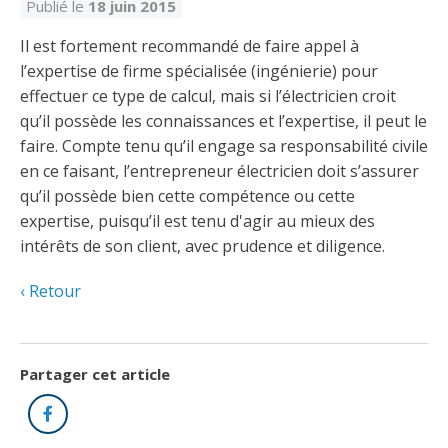
Découvrir l’espace Grand public
Découvrir l’espace Entrepreneurs électriciens
Découvrir l’espace Devenir entrepreneur
Découvrir l’espace La CMEQ
Découvrir l’espace Formation continue
Publié le
18 juin 2015
Il est fortement recommandé de faire appel à
l’expertise de firme spécialisée (ingénierie) pour
Découvrez notre campagne de
Découvrir l'espace Entrepreneurs
Découvrir l'espace Devenir
effectuer ce type de calcul, mais si l’électricien croit
Découvrir l'espace La CMEQ
Découvrir l'espace Formation continue
sensibilisation
électriciens
entrepreneur
qu’il possède les connaissances et l’expertise, il peut le
faire. Compte tenu qu’il engage sa responsabilité civile
en ce faisant, l’entrepreneur électricien doit s’assurer
Trouver un entrepreneur
Hydro-Québec
Service Démarrer une entreprise
Déclarer mes heures de FCO
Ce
Ce
Ce
À propos de la CMEQ
qu’il possède bien cette compétence ou cette
lien
lien
lien
expertise, puisqu’il est tenu d'agir au mieux des
s’ouvrira
s’ouvrira
s’ouvrira
Mission et historique
intérêts de son client, avec prudence et diligence.
dans
dans
dans
Déposer une plainte
Quiz de la semaine
Centre d'expertise et de formation
une
une
une
Documents
nouvelle
nouvelle
nouvelle
Retour
Instances décisionnelles
fenêtre
fenêtre
fenêtre
Formulaires, guides et autres documents
Avantages et privilèges
informatifs
Comités de la CMEQ
pour les membres
Faire affaire avec un maître électricien
À propos
Partager cet article
Demande de délivrance ou de modification d’une
Le personnel de la CMEQ
Comment choisir un entrepreneur électricien
Offre de formation de la CMEQ
Facebook
licence d’entrepreneur
Ressources informationnelles