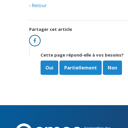
Retour
Partager cet article
Facebook
Cette page répond-elle à vos besoins?
Oui
Partiellement
Non
Corpo