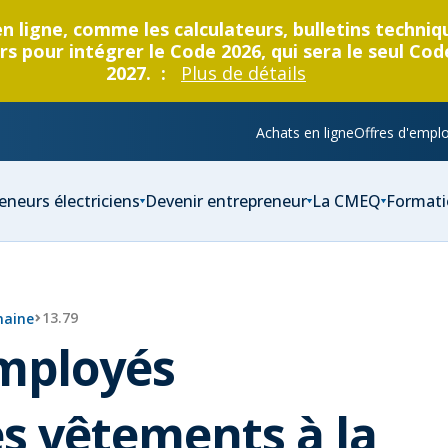
en ligne, comme les calculateurs, bulletins techni
s pour intégrer le Code 2026, qui sera le seul Cod
2027. :
Plus de détails
Achats en ligne
Offres d'emplo
eneurs électriciens
Devenir entrepreneur
La CMEQ
Formati
13.79
maine
employés
 vêtements à la