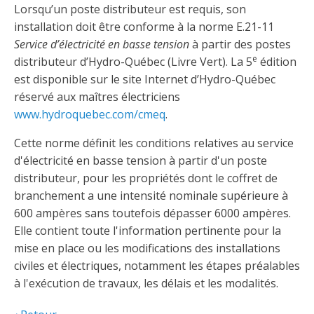
Découvrir l’espace Grand public
Découvrir l’espace Entrepreneurs électriciens
Découvrir l’espace Devenir entrepreneur
Découvrir l’espace La CMEQ
Découvrir l’espace Formation continue
Lorsqu’un poste distributeur est requis, son
installation doit être conforme à la norme E.21-11
Service d’électricité en basse tension
à partir des postes
e
distributeur d’Hydro-Québec (Livre Vert). La 5
édition
Découvrez notre campagne de
Découvrir l'espace Entrepreneurs
Découvrir l'espace Devenir
Découvrir l'espace La CMEQ
Découvrir l'espace Formation continue
sensibilisation
électriciens
entrepreneur
est disponible sur le site Internet d’Hydro-Québec
réservé aux maîtres électriciens
www.hydroquebec.com/cmeq
.
Trouver un entrepreneur
Hydro-Québec
Service Démarrer une entreprise
Déclarer mes heures de FCO
Ce
Ce
Ce
À propos de la CMEQ
Cette norme définit les conditions relatives au service
lien
lien
lien
s’ouvrira
s’ouvrira
s’ouvrira
d'électricité en basse tension à partir d'un poste
Mission et historique
dans
dans
dans
distributeur, pour les propriétés dont le coffret de
Déposer une plainte
Quiz de la semaine
Centre d'expertise et de formation
une
une
une
Documents
branchement a une intensité nominale supérieure à
nouvelle
nouvelle
nouvelle
Instances décisionnelles
600 ampères sans toutefois dépasser 6000 ampères.
fenêtre
fenêtre
fenêtre
Formulaires, guides et autres documents
Elle contient toute l'information pertinente pour la
Avantages et privilèges
informatifs
Comités de la CMEQ
pour les membres
mise en place ou les modifications des installations
Faire affaire avec un maître électricien
À propos
civiles et électriques, notamment les étapes préalables
Demande de délivrance ou de modification d’une
Le personnel de la CMEQ
Comment choisir un entrepreneur électricien
Offre de formation de la CMEQ
à l'exécution de travaux, les délais et les modalités.
licence d’entrepreneur
Ressources informationnelles