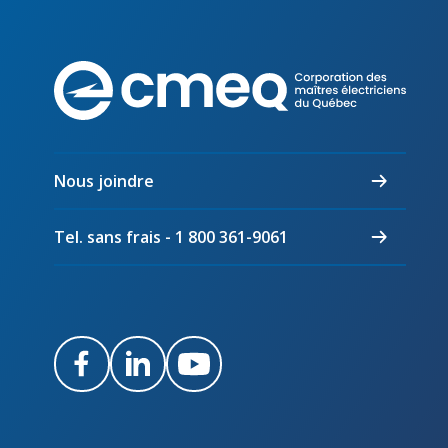
Corpo
des
maîtr
électr
du
Nous joindre
Québ
Tel. sans frais - 1 800 361-9061
Facebook
LinkedIn
Youtube