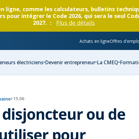
en ligne, comme les calculateurs, bulletins techni
s pour intégrer le Code 2026, qui sera le seul Cod
2027. :
Plus de détails
Achats en ligne
Offres d'emplo
eneurs électriciens
Devenir entrepreneur
La CMEQ
Formati
15.06
maine
 disjoncteur ou de
utiliser pour