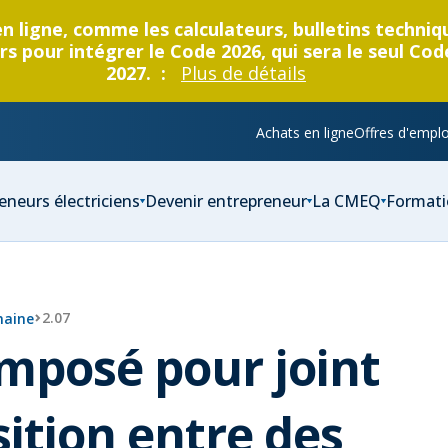
en ligne, comme les calculateurs, bulletins techni
s pour intégrer le Code 2026, qui sera le seul Cod
2027. :
Plus de détails
Achats en ligne
Offres d'emplo
eneurs électriciens
Devenir entrepreneur
La CMEQ
Formati
2.07
maine
omposé pour joint
ition entre des