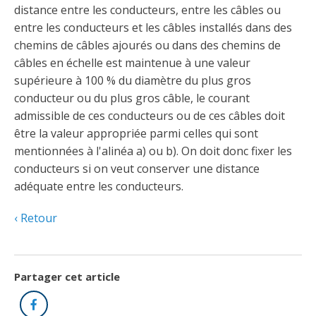
Taux horaires de référence pour des travaux
Perfectionnement de la main-d’œuvre
distance entre les conducteurs, entre les câbles ou
Admission à la CMEQ
Rapports et documentation
d’électricité en construction
Documents de référence
entre les conducteurs et les câbles installés dans des
Mars, mois de la formation
chemins de câbles ajourés ou dans des chemins de
Rapports annuels de la CMEQ
Attention : Licence obligatoire
Identification des véhicules et des documents
câbles en échelle est maintenue à une valeur
Ressources informationnelles
Logos formation continue
supérieure à 100 % du diamètre du plus gros
Lois et règlements
Mention Mixité
Taux horaires de référence pour des travaux
Calendriers d'examen
conducteur ou du plus gros câble, le courant
d’électricité en construction
admissible de ces conducteurs ou de ces câbles doit
Logo et normes graphiques
Formations continue obligatoire
être la valeur appropriée parmi celles qui sont
Formulaires, guides et autres documents
Outils pratiques
Tarifs et contre-tarifs douaniers
informatifs
mentionnées à l'alinéa a) ou b). On doit donc fixer les
Obligation de formation des répondants
conducteurs si on veut conserver une distance
Annonces et publications
Déposer une plainte
Foire aux questions sur la qualification
adéquate entre les conducteurs.
professionnelle
Suivre et déclarer ses heures de formations
Outils pratiques
Annonceurs (trousse médias)
Outils contre les tactiques illégales
Retour
Outils et calculateurs
Service Démarrer une entreprise
Vidéos sur la formation continue obligatoire (FCO)
Ce
Actualités
Outils pour votre sécurité électrique
lien
Qui fait quoi?
s’ouvrira
Foire aux questions obligation de formation des
Partager cet article
Événements
dans
Inspection des travaux électriques
répondants
une
Facebook
Petites annonces
nouvelle