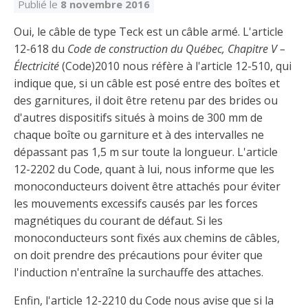
Découvrir l’espace Grand public
Découvrir l’espace Entrepreneurs électriciens
Découvrir l’espace Devenir entrepreneur
Découvrir l’espace La CMEQ
Découvrir l’espace Formation continue
Publié le
8 novembre 2016
Oui, le câble de type Teck est un câble armé. L'article
12-618 du
Code de construction du Québec, Chapitre V –
Découvrez notre campagne de
Découvrir l'espace Entrepreneurs
Découvrir l'espace Devenir
Électricité
(Code)2010 nous réfère à l'article 12-510, qui
Découvrir l'espace La CMEQ
Découvrir l'espace Formation continue
sensibilisation
électriciens
entrepreneur
indique que, si un câble est posé entre des boîtes et
des garnitures, il doit être retenu par des brides ou
d'autres dispositifs situés à moins de 300 mm de
Trouver un entrepreneur
Hydro-Québec
Service Démarrer une entreprise
Déclarer mes heures de FCO
Ce
Ce
Ce
À propos de la CMEQ
chaque boîte ou garniture et à des intervalles ne
lien
lien
lien
dépassant pas 1,5 m sur toute la longueur. L'article
s’ouvrira
s’ouvrira
s’ouvrira
Mission et historique
12-2202 du Code, quant à lui, nous informe que les
dans
dans
dans
Déposer une plainte
Quiz de la semaine
Centre d'expertise et de formation
une
une
une
monoconducteurs doivent être attachés pour éviter
Documents
nouvelle
nouvelle
nouvelle
Instances décisionnelles
les mouvements excessifs causés par les forces
fenêtre
fenêtre
fenêtre
magnétiques du courant de défaut. Si les
Formulaires, guides et autres documents
Avantages et privilèges
informatifs
Comités de la CMEQ
monoconducteurs sont fixés aux chemins de câbles,
pour les membres
Faire affaire avec un maître électricien
À propos
on doit prendre des précautions pour éviter que
Demande de délivrance ou de modification d’une
l'induction n'entraîne la surchauffe des attaches.
Le personnel de la CMEQ
Comment choisir un entrepreneur électricien
Offre de formation de la CMEQ
licence d’entrepreneur
Ressources informationnelles
Enfin, l'article 12-2210 du Code nous avise que si la