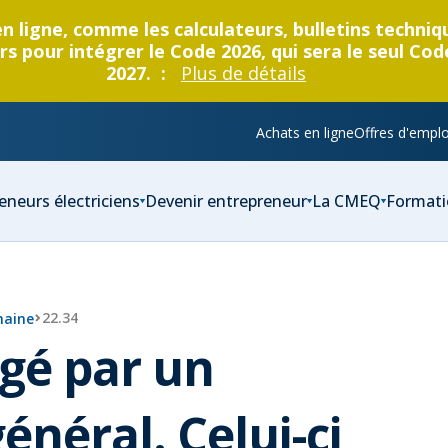
en ligne, comme les calculateurs, bulletins techni
s pour intégrer le Code 2026, qui sera le seul Cod
2027. :
Plus de détails
Achats en ligne
Offres d'emplo
eneurs électriciens
Devenir entrepreneur
La CMEQ
Formati
22.34
maine
gé par un
néral. Celui-ci