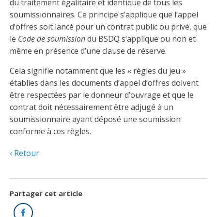
Découvrir l’espace Grand public
Découvrir l’espace Entrepreneurs électriciens
Découvrir l’espace Devenir entrepreneur
Découvrir l’espace La CMEQ
Découvrir l’espace Formation continue
du traitement égalitaire et identique de tous les
soumissionnaires. Ce principe s’applique que l’appel
d’offres soit lancé pour un contrat public ou privé, que
le
Code de soumission
du BSDQ s’applique ou non et
Découvrez notre campagne de
Découvrir l'espace Entrepreneurs
Découvrir l'espace Devenir
Découvrir l'espace La CMEQ
Découvrir l'espace Formation continue
même en présence d’une clause de réserve.
sensibilisation
électriciens
entrepreneur
Cela signifie notamment que les « règles du jeu »
établies dans les documents d’appel d’offres doivent
Trouver un entrepreneur
Hydro-Québec
Service Démarrer une entreprise
Déclarer mes heures de FCO
Ce
Ce
Ce
À propos de la CMEQ
être respectées par le donneur d’ouvrage et que le
lien
lien
lien
contrat doit nécessairement être adjugé à un
s’ouvrira
s’ouvrira
s’ouvrira
Mission et historique
soumissionnaire ayant déposé une soumission
dans
dans
dans
Déposer une plainte
Quiz de la semaine
Centre d'expertise et de formation
une
une
une
conforme à ces règles.
Documents
nouvelle
nouvelle
nouvelle
Instances décisionnelles
fenêtre
fenêtre
fenêtre
Retour
Formulaires, guides et autres documents
Avantages et privilèges
informatifs
Comités de la CMEQ
pour les membres
Faire affaire avec un maître électricien
À propos
Demande de délivrance ou de modification d’une
Le personnel de la CMEQ
Partager cet article
Comment choisir un entrepreneur électricien
Offre de formation de la CMEQ
licence d’entrepreneur
Facebook
Ressources informationnelles