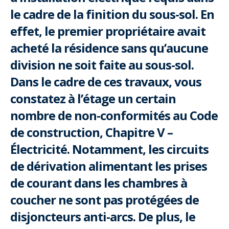
Découvrir l’espace Grand public
Découvrir l’espace Entrepreneurs électriciens
Découvrir l’espace Devenir entrepreneur
Découvrir l’espace La CMEQ
Découvrir l’espace Formation continue
le cadre de la finition du sous-sol. En
effet, le premier propriétaire avait
acheté la résidence sans qu’aucune
Découvrez notre campagne de
Découvrir l'espace Entrepreneurs
Découvrir l'espace Devenir
Découvrir l'espace La CMEQ
Découvrir l'espace Formation continue
sensibilisation
électriciens
entrepreneur
division ne soit faite au sous-sol.
Dans le cadre de ces travaux, vous
Trouver un entrepreneur
Hydro-Québec
Service Démarrer une entreprise
Déclarer mes heures de FCO
constatez à l’étage un certain
Ce
Ce
Ce
À propos de la CMEQ
lien
lien
lien
nombre de non-conformités au Code
s’ouvrira
s’ouvrira
s’ouvrira
Mission et historique
dans
dans
dans
de construction, Chapitre V –
Déposer une plainte
Quiz de la semaine
Centre d'expertise et de formation
une
une
une
Documents
nouvelle
nouvelle
nouvelle
Électricité. Notamment, les circuits
Instances décisionnelles
fenêtre
fenêtre
fenêtre
de dérivation alimentant les prises
Formulaires, guides et autres documents
Avantages et privilèges
informatifs
Comités de la CMEQ
de courant dans les chambres à
pour les membres
Faire affaire avec un maître électricien
À propos
coucher ne sont pas protégées de
Demande de délivrance ou de modification d’une
Le personnel de la CMEQ
Comment choisir un entrepreneur électricien
Offre de formation de la CMEQ
licence d’entrepreneur
disjoncteurs anti-arcs. De plus, le
Ressources informationnelles