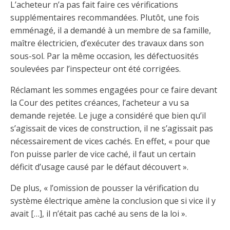
Abonnement – E2Q, FLASH INFO et autres
L’acheteur n’a pas fait faire ces vérifications
fenêtre
Lois et conseils
Dispensateurs de formations
supplémentaires recommandées. Plutôt, une fois
Publications
emménagé, il a demandé à un membre de sa famille,
Travaux bénévoles d'électricité
Dispensateurs de formations
maître électricien, d’exécuter des travaux dans son
sous-sol. Par la même occasion, les défectuosités
Partenariats
Inondations
Demande de validation d’un dispensateur
soulevées par l’inspecteur ont été corrigées.
Avantages et privilèges pour les membres
Réclamant les sommes engagées pour ce faire devant
Sinistre
Demande de reconnaissance d’une formation
la Cour des petites créances, l’acheteur a vu sa
Le programme d'épargne collectif des fonds
demande rejetée. Le juge a considéré que bien qu’il
d'investissement CORMEL | SÉCURE
Lois et règlements
s’agissait de vices de construction, il ne s’agissait pas
nécessairement de vices cachés. En effet, « pour que
H-Q, Telus et autres partenaires
Condamnations pour exercice illégal
l’on puisse parler de vice caché, il faut un certain
déficit d’usage causé par le défaut découvert ».
De plus, « l’omission de pousser la vérification du
système électrique amène la conclusion que si vice il y
avait […], il n’était pas caché au sens de la loi ».