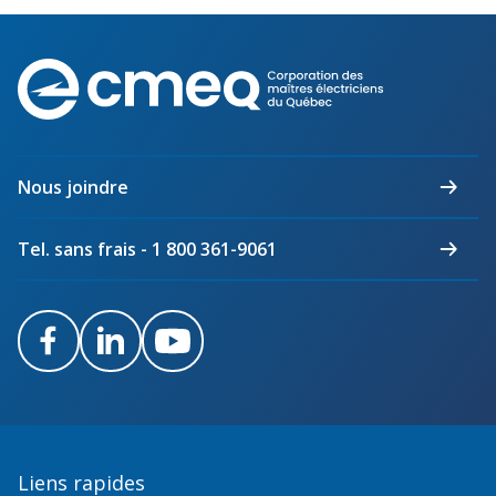
Corporation
des
maîtres
électriciens
du
Nous joindre
Québec
Tel. sans frais - 1 800 361-9061
Facebook
LinkedIn
Youtube
Liens rapides