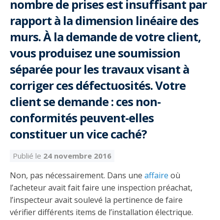
nombre de prises est insuffisant par
Taux horaires de référence pour des travaux
Perfectionnement de la main-d’œuvre
Admission à la CMEQ
Rapports et documentation
d’électricité en construction
Documents de référence
rapport à la dimension linéaire des
Mars, mois de la formation
murs. À la demande de votre client,
Rapports annuels de la CMEQ
Attention : Licence obligatoire
Identification des véhicules et des documents
Ressources informationnelles
vous produisez une soumission
Logos formation continue
Lois et règlements
Mention Mixité
séparée pour les travaux visant à
Taux horaires de référence pour des travaux
Calendriers d'examen
d’électricité en construction
corriger ces défectuosités. Votre
Logo et normes graphiques
Formations continue obligatoire
Formulaires, guides et autres documents
client se demande : ces non-
Outils pratiques
Tarifs et contre-tarifs douaniers
informatifs
Obligation de formation des répondants
conformités peuvent-elles
Annonces et publications
Déposer une plainte
Foire aux questions sur la qualification
constituer un vice caché?
professionnelle
Suivre et déclarer ses heures de formations
Outils pratiques
Annonceurs (trousse médias)
Outils contre les tactiques illégales
Publié le
24 novembre 2016
Outils et calculateurs
Service Démarrer une entreprise
Vidéos sur la formation continue obligatoire (FCO)
Ce
Actualités
Outils pour votre sécurité électrique
Non, pas nécessairement. Dans une
affaire
où
lien
Qui fait quoi?
s’ouvrira
l’acheteur avait fait faire une inspection préachat,
Foire aux questions obligation de formation des
Événements
dans
Inspection des travaux électriques
répondants
l’inspecteur avait soulevé la pertinence de faire
une
vérifier différents items de l’installation électrique.
Petites annonces
nouvelle