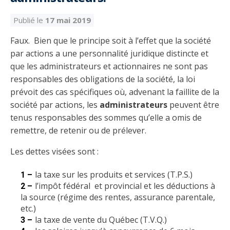
Découvrir l’espace Grand public
Découvrir l’espace Entrepreneurs électriciens
Découvrir l’espace Devenir entrepreneur
Découvrir l’espace La CMEQ
Découvrir l’espace Formation continue
Publié le
17 mai 2019
Faux. Bien que le principe soit à l’effet que la société
Découvrez notre campagne de
Découvrir l'espace Entrepreneurs
Découvrir l'espace Devenir
Découvrir l'espace La CMEQ
Découvrir l'espace Formation continue
par actions a une personnalité juridique distincte et
sensibilisation
électriciens
entrepreneur
que les administrateurs et actionnaires ne sont pas
responsables des obligations de la société, la loi
prévoit des cas spécifiques où, advenant la faillite de la
Trouver un entrepreneur
Hydro-Québec
Service Démarrer une entreprise
Déclarer mes heures de FCO
Ce
Ce
Ce
À propos de la CMEQ
société par actions, les
administrateurs
peuvent être
lien
lien
lien
s’ouvrira
s’ouvrira
s’ouvrira
tenus responsables des sommes qu’elle a omis de
Mission et historique
dans
dans
dans
remettre, de retenir ou de prélever.
Déposer une plainte
Quiz de la semaine
Centre d'expertise et de formation
une
une
une
Documents
nouvelle
nouvelle
nouvelle
Instances décisionnelles
Les dettes visées sont :
fenêtre
fenêtre
fenêtre
Formulaires, guides et autres documents
Avantages et privilèges
la taxe sur les produits et services (T.P.S.)
informatifs
Comités de la CMEQ
pour les membres
Faire affaire avec un maître électricien
À propos
l’impôt fédéral et provincial et les déductions à
la source (régime des rentes, assurance parentale,
Demande de délivrance ou de modification d’une
Le personnel de la CMEQ
Comment choisir un entrepreneur électricien
Offre de formation de la CMEQ
etc.)
licence d’entrepreneur
la taxe de vente du Québec (T.V.Q.)
Ressources informationnelles