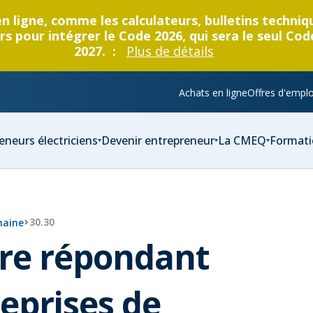
en ligne, comme les calculateurs, bulletins techni
s pour intégrer le Code 2026, qui sera le seul Cod
2027. :
Plus de détails
Achats en ligne
Offres d'emplo
eneurs électriciens
Devenir entrepreneur
La CMEQ
Formati
30.30
maine
tre répondant
eprises de