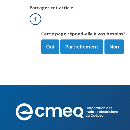
Partager cet article
Facebook
Cette page répond-elle à vos besoins?
Oui
Partiellement
Non
Corpo
des
maîtr
électr